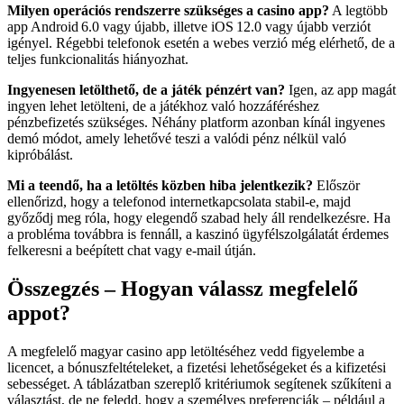
Milyen operációs rendszerre szükséges a casino app?
A legtöbb
app Android 6.0 vagy újabb, illetve iOS 12.0 vagy újabb verziót
igényel. Régebbi telefonok esetén a webes verzió még elérhető, de a
teljes funkcionalitás hiányozhat.
Ingyenesen letölthető, de a játék pénzért van?
Igen, az app magát
ingyen lehet letölteni, de a játékhoz való hozzáféréshez
pénzbefizetés szükséges. Néhány platform azonban kínál ingyenes
demó módot, amely lehetővé teszi a valódi pénz nélkül való
kipróbálást.
Mi a teendő, ha a letöltés közben hiba jelentkezik?
Először
ellenőrizd, hogy a telefonod internetkapcsolata stabil-e, majd
győződj meg róla, hogy elegendő szabad hely áll rendelkezésre. Ha
a probléma továbbra is fennáll, a kaszinó ügyfélszolgálatát érdemes
felkeresni a beépített chat vagy e‑mail útján.
Összegzés – Hogyan válassz megfelelő
appot?
A megfelelő magyar casino app letöltéséhez vedd figyelembe a
licencet, a bónuszfeltételeket, a fizetési lehetőségeket és a kifizetési
sebességet. A táblázatban szereplő kritériumok segítenek szűkíteni a
választást, de ne feledd, hogy a személyes preferenciák – például a