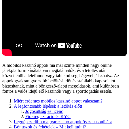
A mobilos kaszinó appok ma már szinte minden nagy online
játékplatform kínálatában megtalálhatók, és a letöltés után
közvetlenül a telefonod vagy tabletod segítségével játszhatsz. Az
appok gyakran gyorsabb betöltési időt és stabilabb kapcsolatot
biztosítanak, mint a böngésző‑alapú megoldások, ami különösen
fontos a valós idejű élő kaszinók vagy a sportfogadás esetén.
Miért érdemes mobilos kaszinó appot választani?
A legfontosabb lépések a letöltés előtt
Jogosultság és licenc
Fiókregisztráció és KYC
Legnépszerűbb magyar casino appok összehasonlítása
Bónuszok és feltételek – Mit kell tudni?