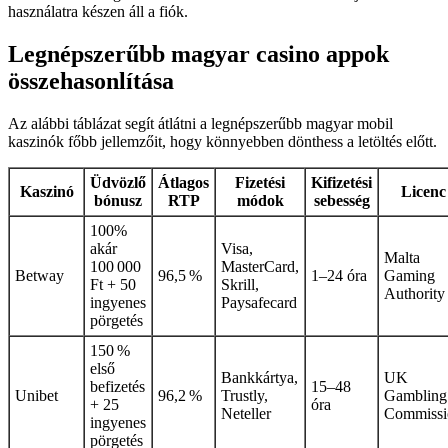
használatra készen áll a fiók.
Legnépszerűbb magyar casino appok
összehasonlítása
Az alábbi táblázat segít átlátni a legnépszerűbb magyar mobil
kaszinók főbb jellemzőit, hogy könnyebben dönthess a letöltés előtt.
Üdvözlő
Átlagos
Fizetési
Kifizetési
Kaszinó
Licenc
bónusz
RTP
módok
sebesség
100%
akár
Visa,
Malta
100 000
MasterCard,
Betway
96,5 %
1–24 óra
Gaming
Ft + 50
Skrill,
Authority
ingyenes
Paysafecard
pörgetés
150 %
első
Bankkártya,
UK
befizetés
15–48
Unibet
96,2 %
Trustly,
Gambling
+ 25
óra
Neteller
Commissi
ingyenes
pörgetés