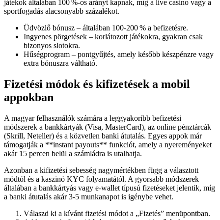
játékok általában 100 %‑os arányt kapnak, míg a live casino vagy a
sportfogadás alacsonyabb százalékot.
Üdvözlő bónusz – általában 100‑200 % a befizetésre.
Ingyenes pörgetések – korlátozott játékokra, gyakran csak
bizonyos slotokra.
Hűségprogram – pontgyűjtés, amely később készpénzre vagy
extra bónuszra váltható.
Fizetési módok és kifizetések a mobil
appokban
A magyar felhasználók számára a leggyakoribb befizetési
módszerek a bankkártyák (Visa, MasterCard), az online pénztárcák
(Skrill, Neteller) és a közvetlen banki átutalás. Egyes appok már
támogatják a **instant payouts** funkciót, amely a nyereményeket
akár 15 percen belül a számládra is utalhatja.
Azonban a kifizetési sebesség nagymértékben függ a választott
módtól és a kaszinó KYC folyamatától. A gyorsabb módszerek
általában a bankkártyás vagy e‑wallet típusú fizetéseket jelentik, míg
a banki átutalás akár 3‑5 munkanapot is igénybe vehet.
Válaszd ki a kívánt fizetési módot a „Fizetés” menüpontban.