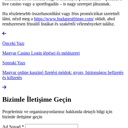
live casino vagy a sportfogadás – is nagy szerepet játszanak.
Ha részletesebb összehasonlítást vagy friss promóciókat szeretnél
látni, nézd meg a
https://www.budapestfringe.com/
oldalt, ahol
rendszeresen frissülő listákat és szakértői véleményeket találsz.
Önceki Yazı
Magyar Casino Login lépései és módszerei
Sonraki Yazı
Magyar online kaszinó fizetési módok: gyors, biztonságos befizetés
és kifizetés
Bizimle
İletişime Geçin
Projeleriniz ve organizasyonlarınız hakkında detaylı bilgi için
bizimle iletişime geçin
Ad Soyad *