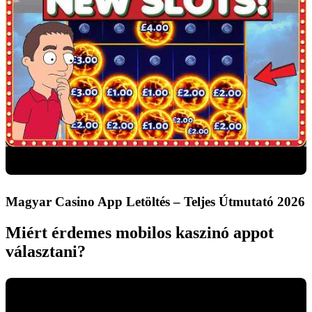
Magyar Casino App Letöltés – Teljes Útmutató 2026
Miért érdemes mobilos kaszinó appot
választani?