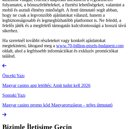
folyamatot, a bónuszfeltételeket, a fizetési lehetőségeket, valamint a
mobil és asztali élmény minőségét. A fenti útmutató segít abban,
hogy ne csak a legvonzóbb ajánlatokat válaszd, hanem a
legbiztonságosabb és legmegbízhatóbb platformot is. Ne feledd, a
felelős játék és a megfelelő támogatás kulcsfontosságú a hosszú távú
sikerhez.
Ha szeretnél további részleteket vagy konkrét ajánlatokat
megtekinteni, látogasd meg a
www.70-billion-pixels-budapest.com
oldalt, ahol a legfrissebb információkat és exkluzív promóciókat
találod.
Önceki Yazı
Magyar casino app letöltés: Amit tudni kell 2026
Sonraki Yazı
Magyar casino promo kód Magyarországon – teljes útmutató
Bizimle
İletişime Geçin