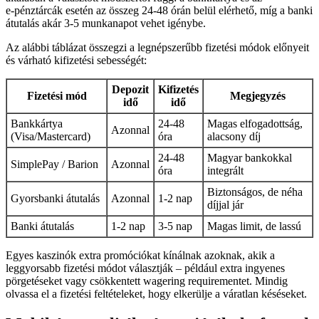
e‑pénztárcák esetén az összeg 24‑48 órán belül elérhető, míg a banki
átutalás akár 3‑5 munkanapot vehet igénybe.
Az alábbi táblázat összegzi a legnépszerűbb fizetési módok előnyeit
és várható kifizetési sebességét:
Depozit
Kifizetés
Fizetési mód
Megjegyzés
idő
idő
Bankkártya
24‑48
Magas elfogadottság,
Azonnal
(Visa/Mastercard)
óra
alacsony díj
24‑48
Magyar bankokkal
SimplePay / Barion
Azonnal
óra
integrált
Biztonságos, de néha
Gyorsbanki átutalás
Azonnal
1‑2 nap
díjjal jár
Banki átutalás
1‑2 nap
3‑5 nap
Magas limit, de lassú
Egyes kaszinók extra promóciókat kínálnak azoknak, akik a
leggyorsabb fizetési módot választják – például extra ingyenes
pörgetéseket vagy csökkentett wagering requirementet. Mindig
olvassa el a fizetési feltételeket, hogy elkerülje a váratlan késéseket.