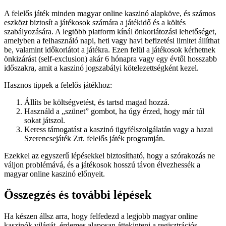
A felelős játék minden magyar online kaszinó alapköve, és számos
eszközt biztosít a játékosok számára a játékidő és a költés
szabályozására. A legtöbb platform kínál önkorlátozási lehetőséget,
amelyben a felhasználó napi, heti vagy havi befizetési limitet állíthat
be, valamint időkorlátot a játékra. Ezen felül a játékosok kérhetnek
önkizárást (self‑exclusion) akár 6 hónapra vagy egy évtől hosszabb
időszakra, amit a kaszinó jogszabályi kötelezettségként kezel.
Hasznos tippek a felelős játékhoz:
Állíts be költségvetést, és tartsd magad hozzá.
Használd a „szünet” gombot, ha úgy érzed, hogy már túl
sokat játszol.
Keress támogatást a kaszinó ügyfélszolgálatán vagy a hazai
Szerencsejáték Zrt. felelős játék programján.
Ezekkel az egyszerű lépésekkel biztosítható, hogy a szórakozás ne
váljon problémává, és a játékosok hosszú távon élvezhessék a
magyar online kaszinó előnyeit.
Összegzés és további lépések
Ha készen állsz arra, hogy felfedezd a legjobb magyar online
kaszinók világát, érdemes alaposan áttekinteni a regisztrációs