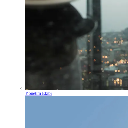
Yönetim Ekibi