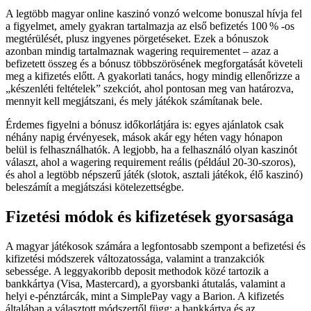
A legtöbb magyar online kaszinó vonzó welcome bonuszal hívja fel
a figyelmet, amely gyakran tartalmazja az első befizetés 100 % -os
megtérülését, plusz ingyenes pörgetéseket. Ezek a bónuszok
azonban mindig tartalmaznak wagering requirementet – azaz a
befizetett összeg és a bónusz többszörösének megforgatását követeli
meg a kifizetés előtt. A gyakorlati tanács, hogy mindig ellenőrizze a
„készenléti feltételek” szekciót, ahol pontosan meg van határozva,
mennyit kell megjátszani, és mely játékok számítanak bele.
Érdemes figyelni a bónusz időkorlátjára is: egyes ajánlatok csak
néhány napig érvényesek, mások akár egy héten vagy hónapon
belül is felhasználhatók. A legjobb, ha a felhasználó olyan kaszinót
választ, ahol a wagering requirement reális (például 20‑30‑szoros),
és ahol a legtöbb népszerű játék (slotok, asztali játékok, élő kaszinó)
beleszámít a megjátszási kötelezettségbe.
Fizetési módok és kifizetések gyorsasága
A magyar játékosok számára a legfontosabb szempont a befizetési és
kifizetési módszerek változatossága, valamint a tranzakciók
sebessége. A leggyakoribb deposit methodok közé tartozik a
bankkártya (Visa, Mastercard), a gyorsbanki átutalás, valamint a
helyi e‑pénztárcák, mint a SimplePay vagy a Barion. A kifizetés
általában a választott módszertől függ: a bankkártya és az