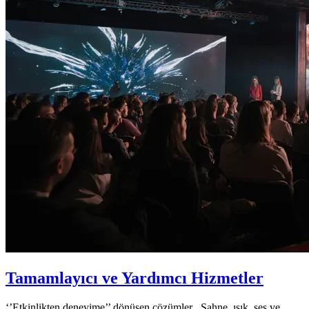
Tamamlayıcı ve Yardımcı Hizmetler
‘’Etkinlikten deneyime’’ dönüşen çözümler Sahne, ışık, ses ve