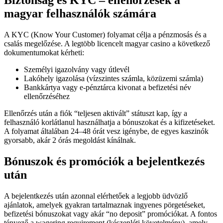
Biztonság és KYC – ellenőrzések a
magyar felhasználók számára
A KYC (Know Your Customer) folyamat célja a pénzmosás és a
csalás megelőzése. A legtöbb licencelt magyar casino a következő
dokumentumokat kérheti:
Személyi igazolvány vagy útlevél
Lakóhely igazolása (vízszintes számla, közüzemi számla)
Bankkártya vagy e‑pénztárca kivonat a befizetési név
ellenőrzéséhez
Ellenőrzés után a fiók “teljesen aktivált” státuszt kap, így a
felhasználó korlátlanul használhatja a bónuszokat és a kifizetéseket.
A folyamat általában 24–48 órát vesz igénybe, de egyes kaszinók
gyorsabb, akár 2 órás megoldást kínálnak.
Bónuszok és promóciók a bejelentkezés
után
A bejelentkezés után azonnal elérhetőek a legjobb üdvözlő
ajánlatok, amelyek gyakran tartalmaznak ingyenes pörgetéseket,
befizetési bónuszokat vagy akár “no deposit” promóciókat. A fontos
tényező a wagering requirement (készenléti követelmény), amely