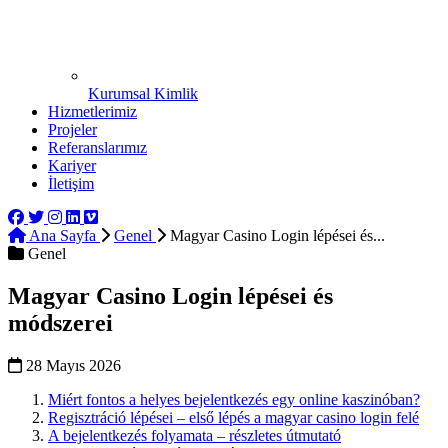
Kurumsal Kimlik
Hizmetlerimiz
Projeler
Referanslarımız
Kariyer
İletişim
Ana Sayfa
Genel
Magyar Casino Login lépései és...
Genel
Magyar Casino Login lépései és
módszerei
28 Mayıs 2026
Miért fontos a helyes bejelentkezés egy online kaszinóban?
Regisztráció lépései – első lépés a magyar casino login felé
A bejelentkezés folyamata – részletes útmutató