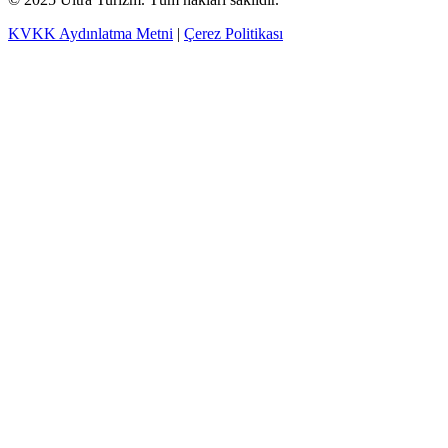
KVKK Aydınlatma Metni
|
Çerez Politikası