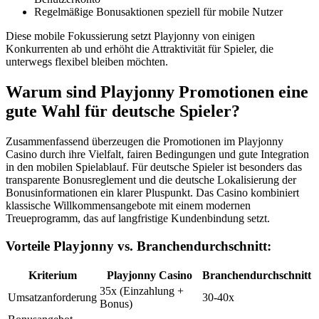
Regelmäßige Bonusaktionen speziell für mobile Nutzer
Diese mobile Fokussierung setzt Playjonny von einigen
Konkurrenten ab und erhöht die Attraktivität für Spieler, die
unterwegs flexibel bleiben möchten.
Warum sind Playjonny Promotionen eine
gute Wahl für deutsche Spieler?
Zusammenfassend überzeugen die Promotionen im Playjonny
Casino durch ihre Vielfalt, fairen Bedingungen und gute Integration
in den mobilen Spielablauf. Für deutsche Spieler ist besonders das
transparente Bonusreglement und die deutsche Lokalisierung der
Bonusinformationen ein klarer Pluspunkt. Das Casino kombiniert
klassische Willkommensangebote mit einem modernen
Treueprogramm, das auf langfristige Kundenbindung setzt.
Vorteile Playjonny vs. Branchendurchschnitt:
Kriterium
Playjonny Casino
Branchendurchschnitt
35x (Einzahlung +
Umsatzanforderung
30-40x
Bonus)