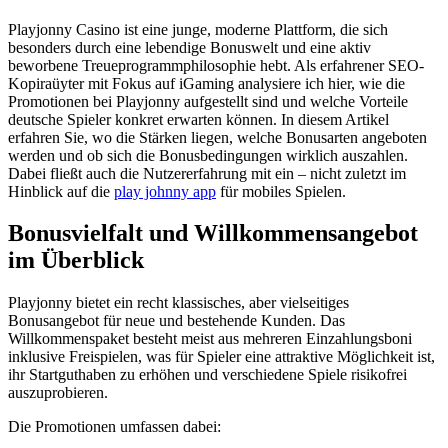
Playjonny Casino ist eine junge, moderne Plattform, die sich
besonders durch eine lebendige Bonuswelt und eine aktiv
beworbene Treueprogrammphilosophie hebt. Als erfahrener SEO-
Kopiraüyter mit Fokus auf iGaming analysiere ich hier, wie die
Promotionen bei Playjonny aufgestellt sind und welche Vorteile
deutsche Spieler konkret erwarten können. In diesem Artikel
erfahren Sie, wo die Stärken liegen, welche Bonusarten angeboten
werden und ob sich die Bonusbedingungen wirklich auszahlen.
Dabei fließt auch die Nutzererfahrung mit ein – nicht zuletzt im
Hinblick auf die
play johnny app
für mobiles Spielen.
Bonusvielfalt und Willkommensangebot
im Überblick
Playjonny bietet ein recht klassisches, aber vielseitiges
Bonusangebot für neue und bestehende Kunden. Das
Willkommenspaket besteht meist aus mehreren Einzahlungsboni
inklusive Freispielen, was für Spieler eine attraktive Möglichkeit ist,
ihr Startguthaben zu erhöhen und verschiedene Spiele risikofrei
auszuprobieren.
Die Promotionen umfassen dabei: