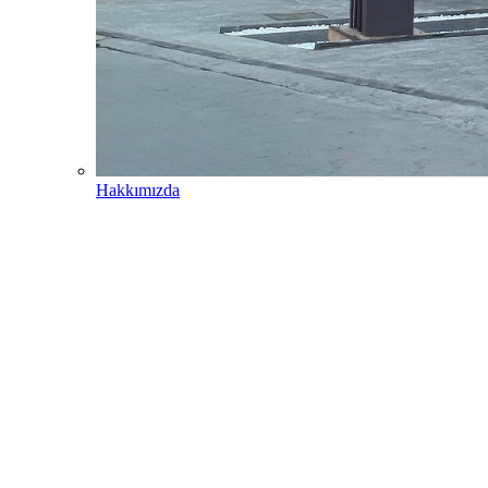
Hakkımızda