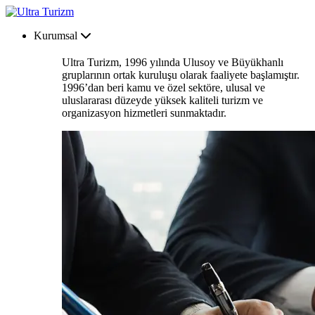
Kurumsal
Ultra Turizm, 1996 yılında Ulusoy ve Büyükhanlı
gruplarının ortak kuruluşu olarak faaliyete başlamıştır.
1996’dan beri kamu ve özel sektöre, ulusal ve
uluslararası düzeyde yüksek kaliteli turizm ve
organizasyon hizmetleri sunmaktadır.