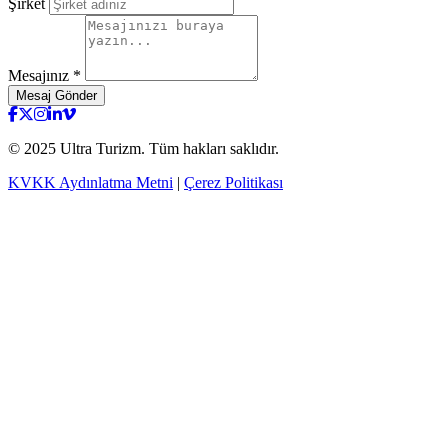
Şirket
Mesajınız *
Mesaj Gönder
testy
© 2025 Ultra Turizm. Tüm hakları saklıdır.
KVKK Aydınlatma Metni
|
Çerez Politikası