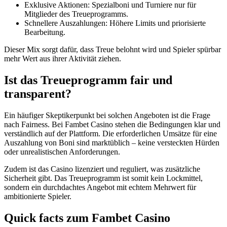
Exklusive Aktionen: Spezialboni und Turniere nur für
Mitglieder des Treueprogramms.
Schnellere Auszahlungen: Höhere Limits und priorisierte
Bearbeitung.
Dieser Mix sorgt dafür, dass Treue belohnt wird und Spieler spürbar
mehr Wert aus ihrer Aktivität ziehen.
Ist das Treueprogramm fair und
transparent?
Ein häufiger Skeptikerpunkt bei solchen Angeboten ist die Frage
nach Fairness. Bei Fambet Casino stehen die Bedingungen klar und
verständlich auf der Plattform. Die erforderlichen Umsätze für eine
Auszahlung von Boni sind marktüblich – keine versteckten Hürden
oder unrealistischen Anforderungen.
Zudem ist das Casino lizenziert und reguliert, was zusätzliche
Sicherheit gibt. Das Treueprogramm ist somit kein Lockmittel,
sondern ein durchdachtes Angebot mit echtem Mehrwert für
ambitionierte Spieler.
Quick facts zum Fambet Casino