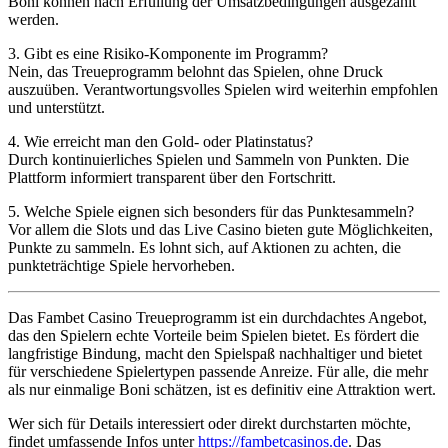
Boni können nach Erfüllung der Umsatzbedingungen ausgezahlt
werden.
3. Gibt es eine Risiko-Komponente im Programm?
Nein, das Treueprogramm belohnt das Spielen, ohne Druck
auszuüben. Verantwortungsvolles Spielen wird weiterhin empfohlen
und unterstützt.
4. Wie erreicht man den Gold- oder Platinstatus?
Durch kontinuierliches Spielen und Sammeln von Punkten. Die
Plattform informiert transparent über den Fortschritt.
5. Welche Spiele eignen sich besonders für das Punktesammeln?
Vor allem die Slots und das Live Casino bieten gute Möglichkeiten,
Punkte zu sammeln. Es lohnt sich, auf Aktionen zu achten, die
punkteträchtige Spiele hervorheben.
Das Fambet Casino Treueprogramm ist ein durchdachtes Angebot,
das den Spielern echte Vorteile beim Spielen bietet. Es fördert die
langfristige Bindung, macht den Spielspaß nachhaltiger und bietet
für verschiedene Spielertypen passende Anreize. Für alle, die mehr
als nur einmalige Boni schätzen, ist es definitiv eine Attraktion wert.
Wer sich für Details interessiert oder direkt durchstarten möchte,
findet umfassende Infos unter
https://fambetcasinos.de
. Das