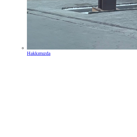
Hakkımızda