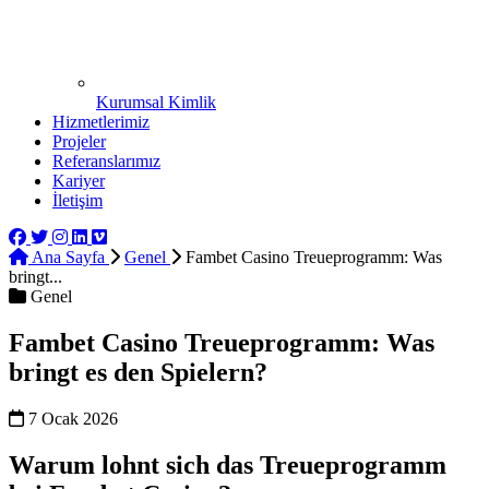
Kurumsal Kimlik
Hizmetlerimiz
Projeler
Referanslarımız
Kariyer
İletişim
Ana Sayfa
Genel
Fambet Casino Treueprogramm: Was
bringt...
Genel
Fambet Casino Treueprogramm: Was
bringt es den Spielern?
7 Ocak 2026
Warum lohnt sich das Treueprogramm