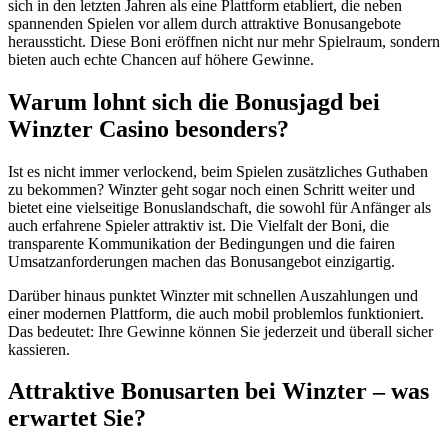
sich in den letzten Jahren als eine Plattform etabliert, die neben
spannenden Spielen vor allem durch attraktive Bonusangebote
heraussticht. Diese Boni eröffnen nicht nur mehr Spielraum, sondern
bieten auch echte Chancen auf höhere Gewinne.
Warum lohnt sich die Bonusjagd bei
Winzter Casino besonders?
Ist es nicht immer verlockend, beim Spielen zusätzliches Guthaben
zu bekommen? Winzter geht sogar noch einen Schritt weiter und
bietet eine vielseitige Bonuslandschaft, die sowohl für Anfänger als
auch erfahrene Spieler attraktiv ist. Die Vielfalt der Boni, die
transparente Kommunikation der Bedingungen und die fairen
Umsatzanforderungen machen das Bonusangebot einzigartig.
Darüber hinaus punktet Winzter mit schnellen Auszahlungen und
einer modernen Plattform, die auch mobil problemlos funktioniert.
Das bedeutet: Ihre Gewinne können Sie jederzeit und überall sicher
kassieren.
Attraktive Bonusarten bei Winzter – was
erwartet Sie?