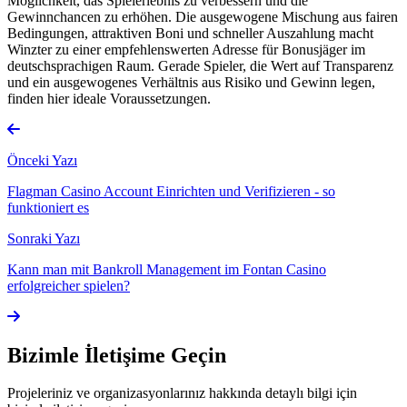
Möglichkeit, das Spielerlebnis zu verbessern und die
Gewinnchancen zu erhöhen. Die ausgewogene Mischung aus fairen
Bedingungen, attraktiven Boni und schneller Auszahlung macht
Winzter zu einer empfehlenswerten Adresse für Bonusjäger im
deutschsprachigen Raum. Gerade Spieler, die Wert auf Transparenz
und ein ausgewogenes Verhältnis aus Risiko und Gewinn legen,
finden hier ideale Voraussetzungen.
Önceki Yazı
Flagman Casino Account Einrichten und Verifizieren - so
funktioniert es
Sonraki Yazı
Kann man mit Bankroll Management im Fontan Casino
erfolgreicher spielen?
Bizimle
İletişime Geçin
Projeleriniz ve organizasyonlarınız hakkında detaylı bilgi için