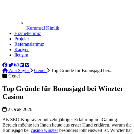
Kurumsal Kimlik
Hizmetlerimiz
Projeler
Referanslarımız
Kariyer
İletişim
Ana Sayfa
Genel
Top Gründe für Bonusjagd bei...
Genel
Top Gründe für Bonusjagd bei Winzter
Casino
2 Ocak 2026
Als SEO-Kopiraÿter mit zehnjähriger Erfahrung im iGaming-
Bereich möchte ich Ihnen heute aus erster Hand erklären, warum die
Bonusjagd bei
casino winzter
besonders lohnenswert ist. Winzter hat