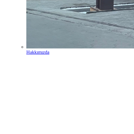
Hakkımızda