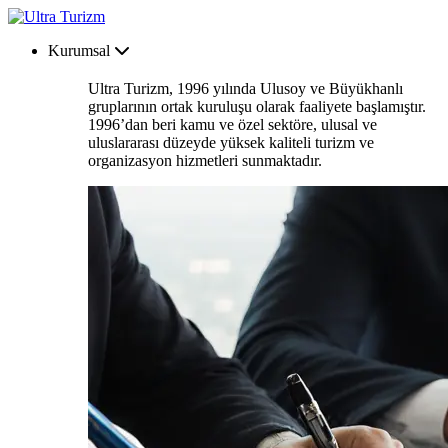
Kurumsal
Ultra Turizm, 1996 yılında Ulusoy ve Büyükhanlı
gruplarının ortak kuruluşu olarak faaliyete başlamıştır.
1996’dan beri kamu ve özel sektöre, ulusal ve
uluslararası düzeyde yüksek kaliteli turizm ve
organizasyon hizmetleri sunmaktadır.