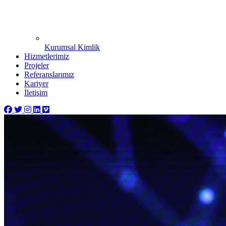
Kurumsal Kimlik
Hizmetlerimiz
Projeler
Referanslarımız
Kariyer
İletişim