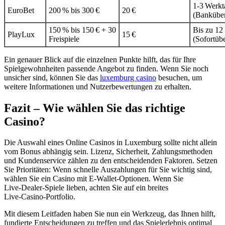
1‑3 Werkt
EuroBet
200 % bis 300 €
20 €
(Bankübe
150 % bis 150 € + 30
Bis zu 12
PlayLux
15 €
Freispiele
(Sofortüb
Ein genauer Blick auf die einzelnen Punkte hilft, das für Ihre
Spielgewohnheiten passende Angebot zu finden. Wenn Sie noch
unsicher sind, können Sie das
luxemburg casino
besuchen, um
weitere Informationen und Nutzerbewertungen zu erhalten.
Fazit – Wie wählen Sie das richtige
Casino?
Die Auswahl eines Online Casinos in Luxemburg sollte nicht allein
vom Bonus abhängig sein. Lizenz, Sicherheit, Zahlungsmethoden
und Kundenservice zählen zu den entscheidenden Faktoren. Setzen
Sie Prioritäten: Wenn schnelle Auszahlungen für Sie wichtig sind,
wählen Sie ein Casino mit E‑Wallet‑Optionen. Wenn Sie
Live‑Dealer-Spiele lieben, achten Sie auf ein breites
Live‑Casino‑Portfolio.
Mit diesem Leitfaden haben Sie nun ein Werkzeug, das Ihnen hilft,
fundierte Entscheidungen zu treffen und das Spielerlebnis optimal