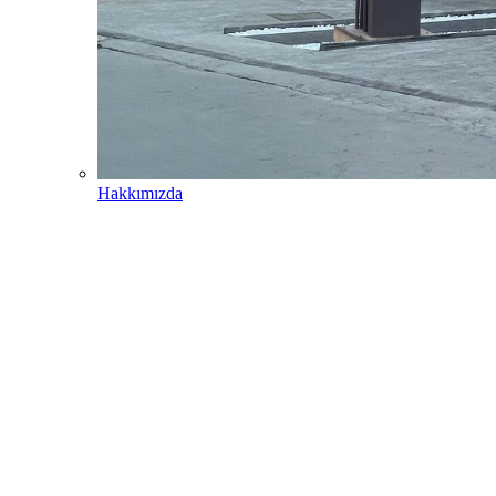
Hakkımızda