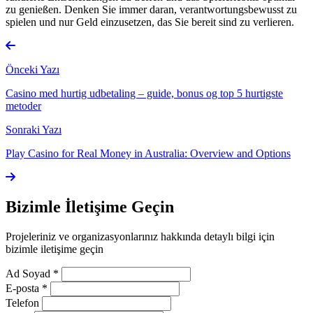
zu genießen. Denken Sie immer daran, verantwortungsbewusst zu
spielen und nur Geld einzusetzen, das Sie bereit sind zu verlieren.
Önceki Yazı
Casino med hurtig udbetaling – guide, bonus og top 5 hurtigste
metoder
Sonraki Yazı
Play Casino for Real Money in Australia: Overview and Options
Bizimle
İletişime Geçin
Projeleriniz ve organizasyonlarınız hakkında detaylı bilgi için
bizimle iletişime geçin
Ad Soyad *
E-posta *
Telefon