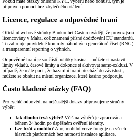
Pokud máte otázky ohledně KYC, výběrů nebo bonusů, tým je
připraven pomoci bez zbytečného otálení.
Licence, regulace a odpovědné hraní
Oficiální webové stránky Bankonbet Casino uvádějí, že provoz jsou
licencovány v Malta, což znamená přísné dodržování EU standardů.
To zahrnuje pravidelné kontroly náhodných generátorů čísel (RNG)
a transparentní reporting o výhrách.
Odpovědné hraní je součástí politiky kasina – můžete si nastavit
limity vkladů, časové limity a dokonce si aktivovat samo‑exkluzi. V
případě, že máte pocit, že hazardní hraní přechází do závislosti,
můžete se obrátit na místní organizace, které kasino podporuje.
Často kladené otázky (FAQ)
Pro rychlé odpovědi na nejčastější dotazy připravujeme stručný
výběr:
Jak dlouho trvá výběr?
Většina výběrů je zpracována
během 24 hodin po úspěšném ověření identity.
Lze hrát z mobilu?
Ano, mobilní verze funguje na všech
hlavních platformách bez nutnosti instalace aplikace.