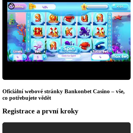
Oficiální webové stránky Bankonbet Casino – vše,
co potřebujete vědět
Registrace a první kroky