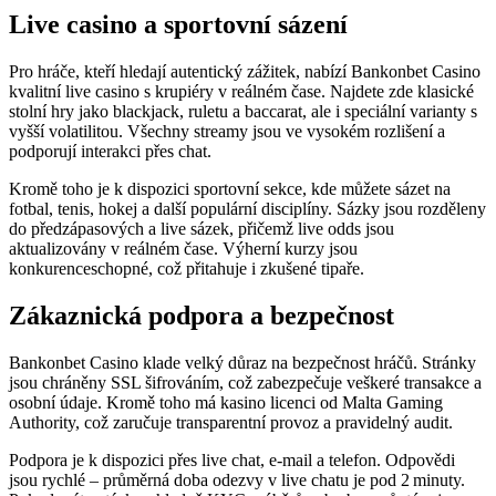
Live casino a sportovní sázení
Pro hráče, kteří hledají autentický zážitek, nabízí Bankonbet Casino
kvalitní live casino s krupiéry v reálném čase. Najdete zde klasické
stolní hry jako blackjack, ruletu a baccarat, ale i speciální varianty s
vyšší volatilitou. Všechny streamy jsou ve vysokém rozlišení a
podporují interakci přes chat.
Kromě toho je k dispozici sportovní sekce, kde můžete sázet na
fotbal, tenis, hokej a další populární disciplíny. Sázky jsou rozděleny
do předzápasových a live sázek, přičemž live odds jsou
aktualizovány v reálném čase. Výherní kurzy jsou
konkurenceschopné, což přitahuje i zkušené tipaře.
Zákaznická podpora a bezpečnost
Bankonbet Casino klade velký důraz na bezpečnost hráčů. Stránky
jsou chráněny SSL šifrováním, což zabezpečuje veškeré transakce a
osobní údaje. Kromě toho má kasino licenci od Malta Gaming
Authority, což zaručuje transparentní provoz a pravidelný audit.
Podpora je k dispozici přes live chat, e‑mail a telefon. Odpovědi
jsou rychlé – průměrná doba odezvy v live chatu je pod 2 minuty.