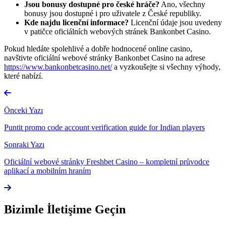
Jsou bonusy dostupné pro české hráče?
Ano, všechny
bonusy jsou dostupné i pro uživatele z České republiky.
Kde najdu licenční informace?
Licenční údaje jsou uvedeny
v patičce oficiálních webových stránek Bankonbet Casino.
Pokud hledáte spolehlivé a dobře hodnocené online casino,
navštivte oficiální webové stránky Bankonbet Casino na adrese
https://www.bankonbetcasino.net/
a vyzkoušejte si všechny výhody,
které nabízí.
Önceki Yazı
Puntit promo code account verification guide for Indian players
Sonraki Yazı
Oficiální webové stránky Freshbet Casino – kompletní průvodce
aplikací a mobilním hraním
Bizimle
İletişime Geçin