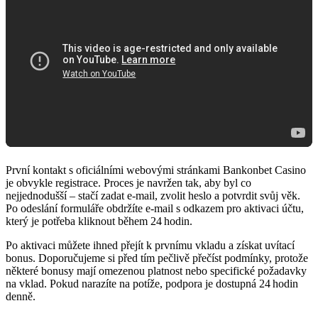
První kontakt s oficiálními webovými stránkami Bankonbet Casino
je obvykle registrace. Proces je navržen tak, aby byl co
nejjednodušší – stačí zadat e‑mail, zvolit heslo a potvrdit svůj věk.
Po odeslání formuláře obdržíte e‑mail s odkazem pro aktivaci účtu,
který je potřeba kliknout během 24 hodin.
Po aktivaci můžete ihned přejít k prvnímu vkladu a získat uvítací
bonus. Doporučujeme si před tím pečlivě přečíst podmínky, protože
některé bonusy mají omezenou platnost nebo specifické požadavky
na vklad. Pokud narazíte na potíže, podpora je dostupná 24 hodin
denně.