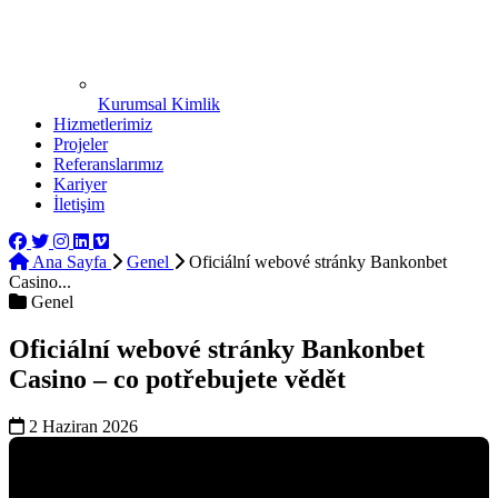
Kurumsal Kimlik
Hizmetlerimiz
Projeler
Referanslarımız
Kariyer
İletişim
Ana Sayfa
Genel
Oficiální webové stránky Bankonbet
Casino...
Genel
Oficiální webové stránky Bankonbet
Casino – co potřebujete vědět
2 Haziran 2026