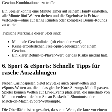
Gewinn‑Kombinationen zu treffen.
Ein Spieler könnte eine Minute Timer auf seinem Handy einstellen,
alle Minute fünf Walzen drehen und die Ergebnisse in Echtzeit
verfolgen—ohne auf lange Runden oder komplexe Bonus‑Rounds
zu warten.
Typische Merkmale dieser Slots sind:
Minimale Gewinnlinien (oft eine oder zwei).
Keine erforderlichen Free‑Spin‑Sequenzen vor einem
Gewinn.
Ein klarer Return‑to‑Player‑Wert, der das Risiko niedrig hält.
6. Sport & eSports: Schnelle Tipps für
rasche Auszahlungen
Neben Casinospielen bietet MyStake auch Sportwetten und
eSports‑Wetten an, die in das gleiche Kurz‑Sitzungs‑Modell passen.
Spieler können Wetten auf Live‑Events platzieren, die innerhalb von
Minuten enden—denken Sie an Basketball‑Shootouts oder
Match‑on‑Match eSport‑Wettkämpfe.
Die Oberfläche ist so gestaltet, dass eine Wette, die kurz vor einem