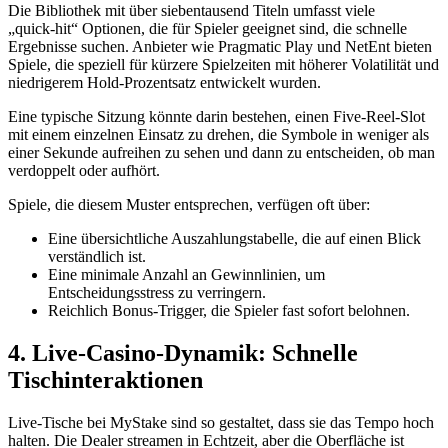
Die Bibliothek mit über siebentausend Titeln umfasst viele
„quick‑hit“ Optionen, die für Spieler geeignet sind, die schnelle
Ergebnisse suchen. Anbieter wie Pragmatic Play und NetEnt bieten
Spiele, die speziell für kürzere Spielzeiten mit höherer Volatilität und
niedrigerem Hold‑Prozentsatz entwickelt wurden.
Eine typische Sitzung könnte darin bestehen, einen Five‑Reel‑Slot
mit einem einzelnen Einsatz zu drehen, die Symbole in weniger als
einer Sekunde aufreihen zu sehen und dann zu entscheiden, ob man
verdoppelt oder aufhört.
Spiele, die diesem Muster entsprechen, verfügen oft über:
Eine übersichtliche Auszahlungstabelle, die auf einen Blick
verständlich ist.
Eine minimale Anzahl an Gewinnlinien, um
Entscheidungsstress zu verringern.
Reichlich Bonus‑Trigger, die Spieler fast sofort belohnen.
4. Live‑Casino-Dynamik: Schnelle
Tischinteraktionen
Live‑Tische bei MyStake sind so gestaltet, dass sie das Tempo hoch
halten. Die Dealer streamen in Echtzeit, aber die Oberfläche ist