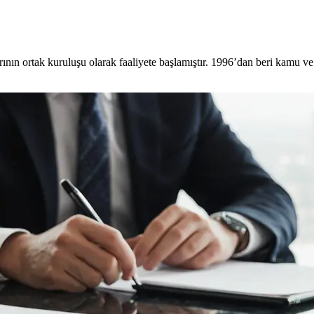
ın ortak kuruluşu olarak faaliyete başlamıştır. 1996’dan beri kamu ve ö