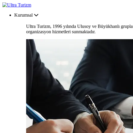
Kurumsal
Ultra Turizm, 1996 yılında Ulusoy ve Büyükhanlı grupların
organizasyon hizmetleri sunmaktadır.