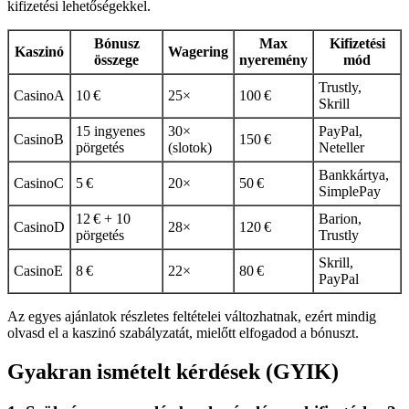
kifizetési lehetőségekkel.
Bónusz
Max
Kifizetési
Kaszinó
Wagering
összege
nyeremény
mód
Trustly,
CasinoA
10 €
25×
100 €
Skrill
15 ingyenes
30×
PayPal,
CasinoB
150 €
pörgetés
(slotok)
Neteller
Bankkártya,
CasinoC
5 €
20×
50 €
SimplePay
12 € + 10
Barion,
CasinoD
28×
120 €
pörgetés
Trustly
Skrill,
CasinoE
8 €
22×
80 €
PayPal
Az egyes ajánlatok részletes feltételei változhatnak, ezért mindig
olvasd el a kaszinó szabályzatát, mielőtt elfogadod a bónuszt.
Gyakran ismételt kérdések (GYIK)