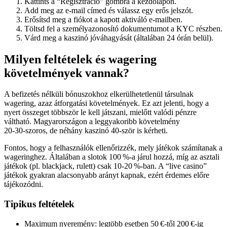
Kattints a “Regisztráció” gombra a kezdőlapon.
Add meg az e‑mail címed és válassz egy erős jelszót.
Erősítsd meg a fiókot a kapott aktiváló e‑mailben.
Töltsd fel a személyazonosító dokumentumot a KYC részben.
Várd meg a kaszinó jóváhagyását (általában 24 órán belül).
Milyen feltételek és wagering
követelmények vannak?
A befizetés nélküli bónuszokhoz elkerülhetetlenül társulnak
wagering, azaz átforgatási követelmények. Ez azt jelenti, hogy a
nyert összeget többször le kell játszani, mielőtt valódi pénzre
váltható. Magyarországon a leggyakoribb követelmény
20‑30‑szoros, de néhány kaszinó 40‑ször is kérheti.
Fontos, hogy a felhasználók ellenőrizzék, mely játékok számítanak a
wageringhez. Általában a slotok 100 %‑a járul hozzá, míg az asztali
játékok (pl. blackjack, rulett) csak 10‑20 %-ban. A “live casino”
játékok gyakran alacsonyabb arányt kapnak, ezért érdemes előre
tájékozódni.
Tipikus feltételek
Maximum nyeremény: legtöbb esetben 50 €‑től 200 €‑ig