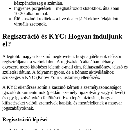
készpénzösszeg a számlán.
Ingyenes pörgetések – meghatározott slotokhoz, általában
10‑20 alkalommal.
Élő kaszinó kreditek – a live dealer játékokhoz felajánlott
virtuális zsetonok.
Regisztráció és KYC: Hogyan induljunk
el?
A legtöbb magyar kaszinó megköveteli, hogy a játékosok először
regisztráljanak a weboldalon. A regisztráció általában néhány
egyszerű mező kitöltését jelenti: e‑mail cím, felhasználónév, jelszó és
születési dátum. A folyamat gyors, de a bónusz aktiválásához
szükséges a KYC (Know Your Customer) ellenőrzés.
A KYC ellenőrzés során a kaszinó kérheti a személyazonosságot
igazoló dokumentumok (például személyi igazolvány vagy útlevél)
és egy igazolványkép feltöltését. Ez a lépés biztosítja, hogy a
kifizetéseket valódi személyek kapják, és megfeleljenek a magyar
jogszabályoknak.
Regisztráció lépései