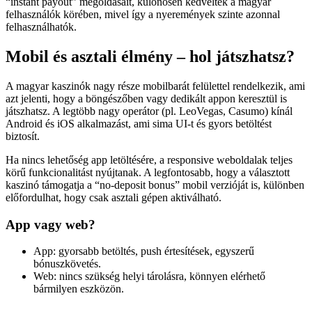
“instant payout” megoldásait, különösen kedveltek a magyar
felhasználók körében, mivel így a nyeremények szinte azonnal
felhasználhatók.
Mobil és asztali élmény – hol játszhatsz?
A magyar kaszinók nagy része mobilbarát felülettel rendelkezik, ami
azt jelenti, hogy a böngészőben vagy dedikált appon keresztül is
játszhatsz. A legtöbb nagy operátor (pl. LeoVegas, Casumo) kínál
Android és iOS alkalmazást, ami sima UI‑t és gyors betöltést
biztosít.
Ha nincs lehetőség app letöltésére, a responsive weboldalak teljes
körű funkcionalitást nyújtanak. A legfontosabb, hogy a választott
kaszinó támogatja a “no‑deposit bonus” mobil verzióját is, különben
előfordulhat, hogy csak asztali gépen aktiválható.
App vagy web?
App: gyorsabb betöltés, push értesítések, egyszerű
bónuszkövetés.
Web: nincs szükség helyi tárolásra, könnyen elérhető
bármilyen eszközön.