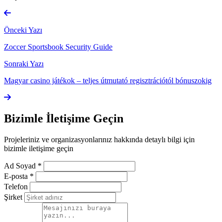
Önceki Yazı
Zoccer Sportsbook Security Guide
Sonraki Yazı
Magyar casino játékok – teljes útmutató regisztrációtól bónuszokig
Bizimle
İletişime Geçin
Projeleriniz ve organizasyonlarınız hakkında detaylı bilgi için
bizimle iletişime geçin
Ad Soyad *
E-posta *
Telefon
Şirket