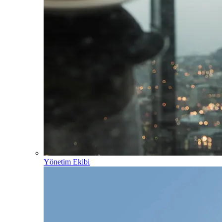
Yönetim Ekibi