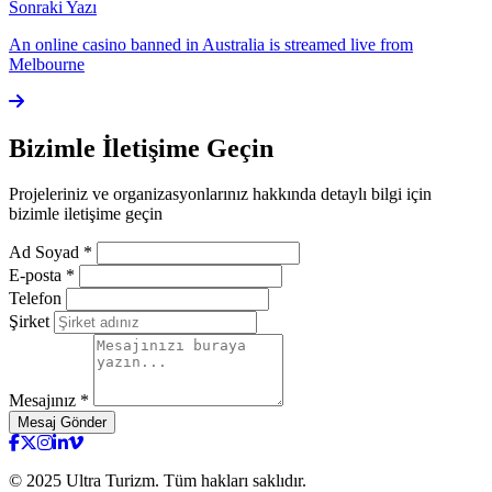
Sonraki Yazı
An online casino banned in Australia is streamed live from
Melbourne
Bizimle
İletişime Geçin
Projeleriniz ve organizasyonlarınız hakkında detaylı bilgi için
bizimle iletişime geçin
Ad Soyad *
E-posta *
Telefon
Şirket
Mesajınız *
Mesaj Gönder
testy
© 2025 Ultra Turizm. Tüm hakları saklıdır.