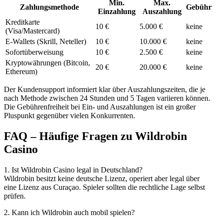
Min.
Max.
Zahlungsmethode
Gebühr
Einzahlung
Auszahlung
Kreditkarte
10 €
5.000 €
keine
(Visa/Mastercard)
E-Wallets (Skrill, Neteller)
10 €
10.000 €
keine
Sofortüberweisung
10 €
2.500 €
keine
Kryptowährungen (Bitcoin,
20 €
20.000 €
keine
Ethereum)
Der Kundensupport informiert klar über Auszahlungszeiten, die je
nach Methode zwischen 24 Stunden und 5 Tagen variieren können.
Die Gebührenfreiheit bei Ein- und Auszahlungen ist ein großer
Pluspunkt gegenüber vielen Konkurrenten.
FAQ – Häufige Fragen zu Wildrobin
Casino
1. Ist Wildrobin Casino legal in Deutschland?
Wildrobin besitzt keine deutsche Lizenz, operiert aber legal über
eine Lizenz aus Curaçao. Spieler sollten die rechtliche Lage selbst
prüfen.
2. Kann ich Wildrobin auch mobil spielen?