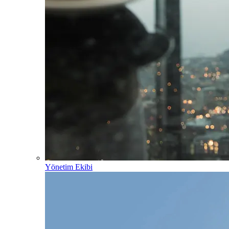
Yönetim Ekibi