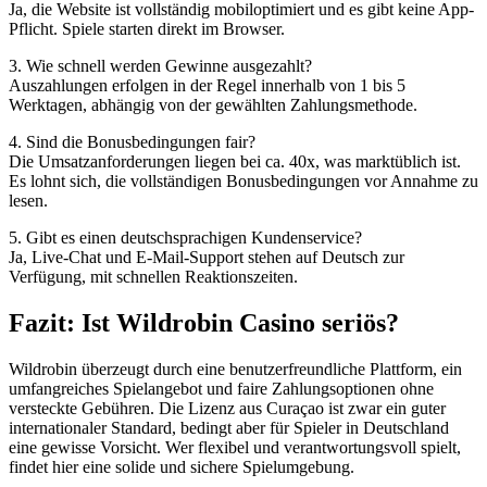
Ja, die Website ist vollständig mobiloptimiert und es gibt keine App-
Pflicht. Spiele starten direkt im Browser.
3. Wie schnell werden Gewinne ausgezahlt?
Auszahlungen erfolgen in der Regel innerhalb von 1 bis 5
Werktagen, abhängig von der gewählten Zahlungsmethode.
4. Sind die Bonusbedingungen fair?
Die Umsatzanforderungen liegen bei ca. 40x, was marktüblich ist.
Es lohnt sich, die vollständigen Bonusbedingungen vor Annahme zu
lesen.
5. Gibt es einen deutschsprachigen Kundenservice?
Ja, Live-Chat und E-Mail-Support stehen auf Deutsch zur
Verfügung, mit schnellen Reaktionszeiten.
Fazit: Ist Wildrobin Casino seriös?
Wildrobin überzeugt durch eine benutzerfreundliche Plattform, ein
umfangreiches Spielangebot und faire Zahlungsoptionen ohne
versteckte Gebühren. Die Lizenz aus Curaçao ist zwar ein guter
internationaler Standard, bedingt aber für Spieler in Deutschland
eine gewisse Vorsicht. Wer flexibel und verantwortungsvoll spielt,
findet hier eine solide und sichere Spielumgebung.