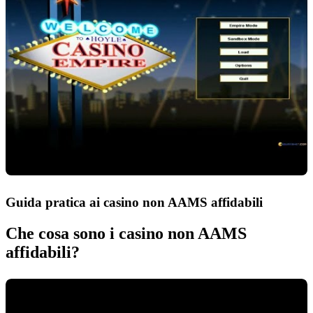
Guida pratica ai casino non AAMS affidabili
Che cosa sono i casino non AAMS
affidabili?