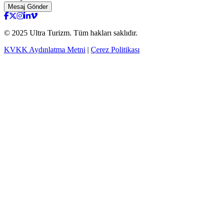
Mesaj Gönder
testy
© 2025 Ultra Turizm. Tüm hakları saklıdır.
KVKK Aydınlatma Metni
|
Çerez Politikası