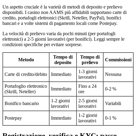
Un aspetto cruciale è la varietà di metodi di deposito e prelievo
disponibili. I casino non AAMS più affidabili supportano carte di
credito, portafogli elettronici (Skrill, Neteller, PayPal), bonifici
bancari e a volte sistemi di pagamento locali come Postepay.
La velocità di prelievo varia da pochi minuti (per portafogli
elettronici) a 2‑5 giorni lavorativi (per bonifici). Leggi sempre le
condizioni specifiche per evitare sorprese.
Tempo di
Tempo di
Metodo
Commissioni
deposito
prelievo
1‑3 giorni
Carte di credito/debito
Immediato
Nessuna
lavorativi
Portafoglio elettronico
Fino a 24
Immediato
0‑2 %
(Skrill, Neteller)
ore
1‑2 giorni
2‑5 giorni
Bonifico bancario
Variabili
lavorativi
lavorativi
1‑2 giorni
Postepay
Immediato
0‑1 %
lavorativi
Registrazione, verifica e KYC: passo