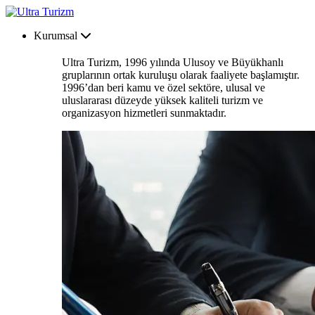
Kurumsal
Ultra Turizm, 1996 yılında Ulusoy ve Büyükhanlı
gruplarının ortak kuruluşu olarak faaliyete başlamıştır.
1996’dan beri kamu ve özel sektöre, ulusal ve
uluslararası düzeyde yüksek kaliteli turizm ve
organizasyon hizmetleri sunmaktadır.