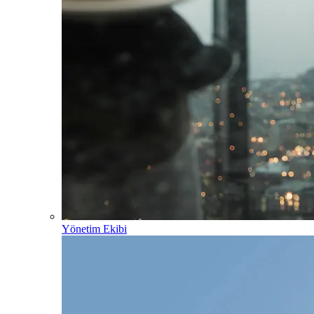
Yönetim Ekibi