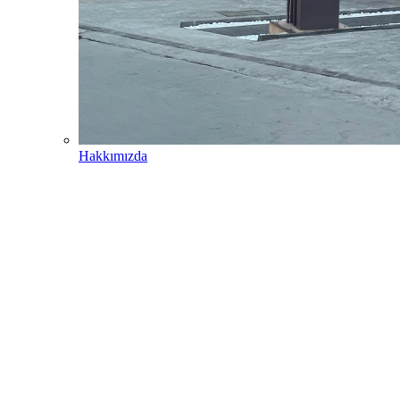
Hakkımızda