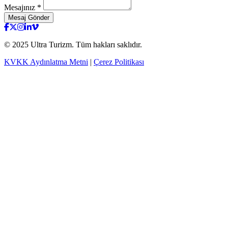
Mesajınız *
Mesaj Gönder
testy
© 2025 Ultra Turizm. Tüm hakları saklıdır.
KVKK Aydınlatma Metni
|
Çerez Politikası