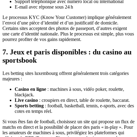
Support téléphonique avec numéro local ou international
E‑mail avec réponse sous 24 h
Le processus KYC (Know Your Customer) implique généralement
l’envoi d’une pièce d’identité et d’un justificatif de domicile.
Certains sites acceptent des photos de passeport, d’autres exigent
une carte d’identité nationale. Plus le processus est simple, plus vous
pourrez profiter de vos gains rapidement.
7. Jeux et paris disponibles : du casino au
sportsbook
Les betting sites luxembourg offrent généralement trois catégories
majeures :
Casino en ligne
: machines à sous, vidéo poker, roulette,
blackjack.
Live casino
: croupiers en direct, table de roulette, baccarat.
Sports betting
: football, basketball, tennis, e‑sports, avec des
cotes en temps réel.
Si vous êtes fan de football, choisissez un site qui propose un flux de
matchs en direct et la possibilité de placer des paris « in‑play ». Pour
les amateurs de machines à sous, privilégiez les plateformes qui