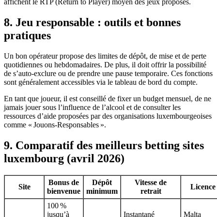
affichent le RTP (Return to Player) moyen des jeux proposés.
8. Jeu responsable : outils et bonnes
pratiques
Un bon opérateur propose des limites de dépôt, de mise et de perte
quotidiennes ou hebdomadaires. De plus, il doit offrir la possibilité
de s’auto‑exclure ou de prendre une pause temporaire. Ces fonctions
sont généralement accessibles via le tableau de bord du compte.
En tant que joueur, il est conseillé de fixer un budget mensuel, de ne
jamais jouer sous l’influence de l’alcool et de consulter les
ressources d’aide proposées par des organisations luxembourgeoises
comme « Jouons‑Responsables ».
9. Comparatif des meilleurs betting sites
luxembourg (avril 2026)
Bonus de
Dépôt
Vitesse de
Site
Licence
bienvenue
minimum
retrait
100 %
jusqu’à
Instantané
Malta