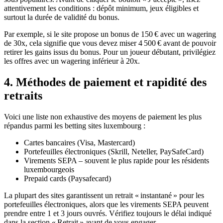
attentivement les conditions : dépôt minimum, jeux éligibles et
surtout la durée de validité du bonus.
Par exemple, si le site propose un bonus de 150 € avec un wagering
de 30x, cela signifie que vous devez miser 4 500 € avant de pouvoir
retirer les gains issus du bonus. Pour un joueur débutant, privilégiez
les offres avec un wagering inférieur à 20x.
4. Méthodes de paiement et rapidité des
retraits
Voici une liste non exhaustive des moyens de paiement les plus
répandus parmi les betting sites luxembourg :
Cartes bancaires (Visa, Mastercard)
Portefeuilles électroniques (Skrill, Neteller, PaySafeCard)
Virements SEPA – souvent le plus rapide pour les résidents
luxembourgeois
Prepaid cards (Paysafecard)
La plupart des sites garantissent un retrait « instantané » pour les
portefeuilles électroniques, alors que les virements SEPA peuvent
prendre entre 1 et 3 jours ouvrés. Vérifiez toujours le délai indiqué
dans la section « Retrait » avant de vous engager.