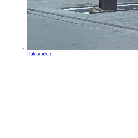
Hakkımızda