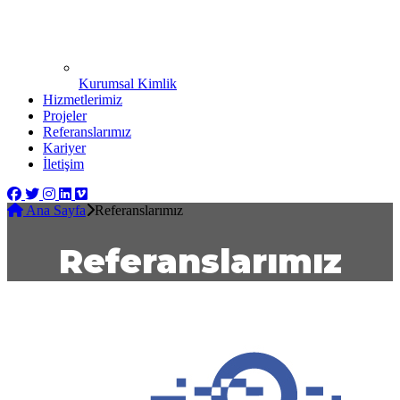
Kurumsal Kimlik
Hizmetlerimiz
Projeler
Referanslarımız
Kariyer
İletişim
Ana Sayfa
Referanslarımız
Referanslarımız