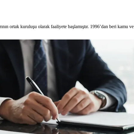
ın ortak kuruluşu olarak faaliyete başlamıştır. 1996’dan beri kamu ve ö