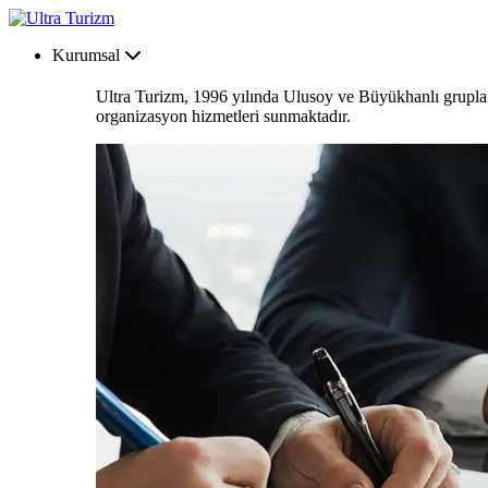
Kurumsal
Ultra Turizm, 1996 yılında Ulusoy ve Büyükhanlı grupların
organizasyon hizmetleri sunmaktadır.