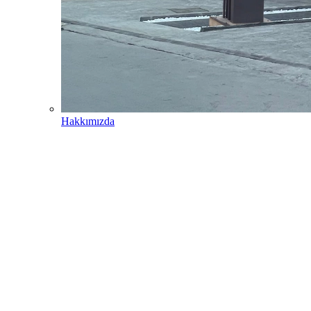
Hakkımızda