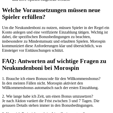
Welche Voraussetzungen müssen neue
Spieler erfüllen?
Um die Neukundenboni zu nutzen, müssen Spieler in der Regel ein
Konto anlegen und eine verifizierte Einzahlung tätigen. Wichtig ist
dabei, die spezifischen Bonusbedingungen zu beachten,
insbesondere zu Mindestumsatz und erlaubten Spielen. Morospin
kommuniziert diese Anforderungen klar und übersichtlich, was
Einsteiger vor Enttäuschungen schützt.
FAQ: Antworten auf wichtige Fragen zu
Neukundenboni bei Morospin
1. Brauche ich einen Bonuscode für den Willkommensbonus?
In den meisten Fällen nicht. Morospin aktiviert den
Willkommensbonus automatisch nach der ersten Einzahlung.
2. Wie lange habe ich Zeit, um einen Bonus umzusetzen?
Je nach Aktion variiert die Frist zwischen 3 und 7 Tagen. Die
genauen Details stehen immer in den Bonusbedingungen.