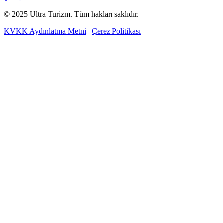
testy
© 2025 Ultra Turizm. Tüm hakları saklıdır.
KVKK Aydınlatma Metni
|
Çerez Politikası