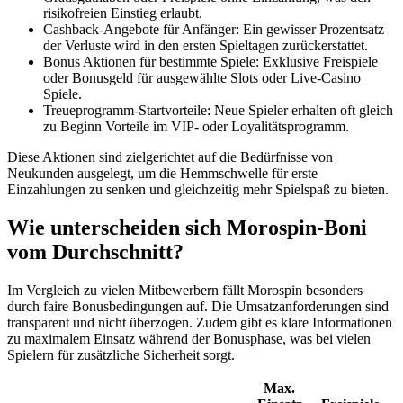
risikofreien Einstieg erlaubt.
Cashback-Angebote für Anfänger: Ein gewisser Prozentsatz
der Verluste wird in den ersten Spieltagen zurückerstattet.
Bonus Aktionen für bestimmte Spiele: Exklusive Freispiele
oder Bonusgeld für ausgewählte Slots oder Live-Casino
Spiele.
Treueprogramm-Startvorteile: Neue Spieler erhalten oft gleich
zu Beginn Vorteile im VIP- oder Loyalitätsprogramm.
Diese Aktionen sind zielgerichtet auf die Bedürfnisse von
Neukunden ausgelegt, um die Hemmschwelle für erste
Einzahlungen zu senken und gleichzeitig mehr Spielspaß zu bieten.
Wie unterscheiden sich Morospin-Boni
vom Durchschnitt?
Im Vergleich zu vielen Mitbewerbern fällt Morospin besonders
durch faire Bonusbedingungen auf. Die Umsatzanforderungen sind
transparent und nicht überzogen. Zudem gibt es klare Informationen
zu maximalem Einsatz während der Bonusphase, was bei vielen
Spielern für zusätzliche Sicherheit sorgt.
Max.