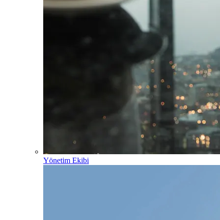
Yönetim Ekibi