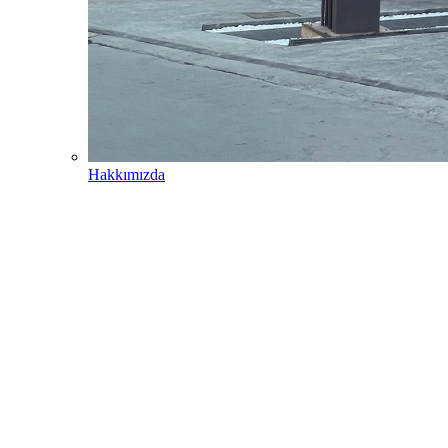
Hakkımızda