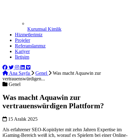
Kurumsal Kimlik
Hizmetlerimiz
Projeler
Referanslarımız
Kariyer
İletişim
Ana Sayfa
Genel
Was macht Aquawin zur
vertrauenswürdigen...
Genel
Was macht Aquawin zur
vertrauenswürdigen Plattform?
15 Aralık 2025
Als erfahrener SEO-Kopirăyter mit zehn Jahren Expertise im
iGaming-Bereich weiß ich, worauf es Spielern bei einer Online-