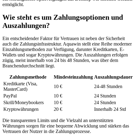
ermöglicht.
Wie steht es um Zahlungsoptionen und
Auszahlungen?
Ein entscheidender Faktor für Vertrauen ist neben der Sicherheit
auch die Zahlungsinfrastruktur. Aquawin stellt eine Reihe moderner
Einzahlungsmethoden zur Verfügung, darunter Kreditkarten, E-
Wallets und sogar Kryptowährungen. Die Auszahlungen erfolgen
zügig, meist innerhalb von 24 bis 48 Stunden, was über dem
Branchendurchschnitt liegt.
Zahlungsmethode
Mindesteinzahlung
Auszahlungsdauer
Kreditkarte (Visa,
10 €
24-48 Stunden
MasterCard)
PayPal
10 €
24 Stunden
Skrill/Moneybookers
10 €
24 Stunden
Kryptowährungen
20 €
Innerhalb 24 Std
Die transparenten Limits und die Vielzahl an unterstützten
Währungen sorgen für eine bequeme Abwicklung und stärken das
Vertrauen der Nutzer in die Zahlungsprozesse.