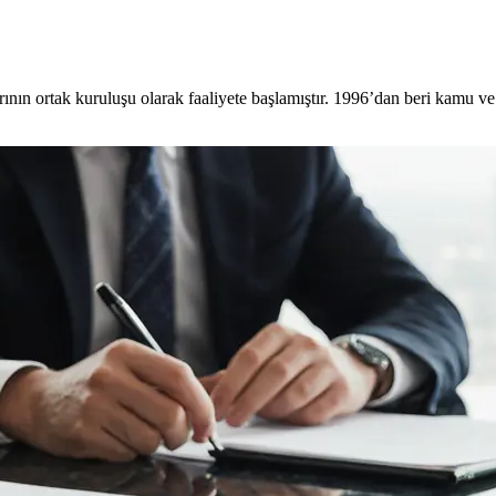
ın ortak kuruluşu olarak faaliyete başlamıştır. 1996’dan beri kamu ve ö