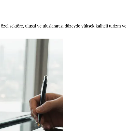
zel sektöre, ulusal ve uluslararası düzeyde yüksek kaliteli turizm ve