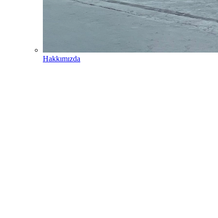
Hakkımızda