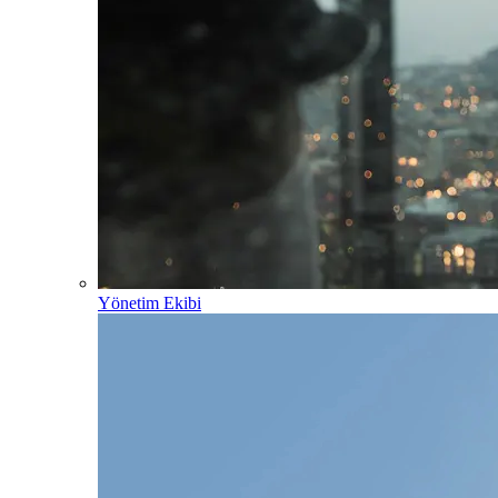
Yönetim Ekibi