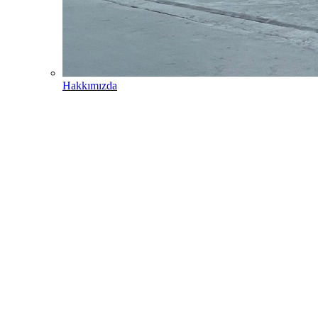
Hakkımızda