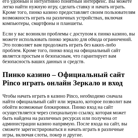
его удобный и интуитивно понятный интерфейс. Вы можете
легко найти нужную игру, сделать ставку и начать играть.
Кроме того, пинко казино предоставляет своим пользователям
возможность играть на различных устройствах, включая
компьютеры, смартфоны и планшеты.
Если у вас возникли проблемы с доступом к пинко казино, вы
можете использовать пинко зеркало для обхода ограничений.
Это позволяет вам продолжать играть без каких-либо
проблем. Кроме того, пинко вход на официальный сайт
является простым и безопасным, что гарантирует вам
безопасность ваших данных и средств.
Пинко казино – Официальный сайт
Pinco играть онлайн Зеркало и вход
Чтобы начать играть в казино Pinco, необходимо сначала
найти официальный сайт или зеркало, которое позволит вам
обойти возможные блокировки. Пинко вход на сайт
осуществляется через специальную ссылку, которая может
быть найдена на различных ресурсах или получена от
администрации казино напрямую. После входа на сайт, вы
сможете зарегистрироваться и начать играть в различные
игры, включая слоты, покер и другие.