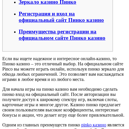
Зеркало казино Пинко
Регистрация и вход на
официальный сайт Пинко казино
Преимущества регистрации на
официальном сайте Пинко казино
Если вы ищете надежное и интересное онлайн-казино, то
Пинко казино – это отличный выбор. На официальном сайте
Pinco вы можете играть онлайн, используя пинко зеркало для
обхода любых ограничений. Это позволяет вам наслаждаться
играми в любое время и из любого места.
Для начала игры на пинко казино вам необходимо сделать
пинко вход на официальный сайт. После авторизации вы
получите доступ к широкому спектру игр, включая слоты,
карточные игры и многое другое. Казино пинко предлагает
своим пользователям высокие коэффициенты, интересные
бонусы и акции, что делает игру еще более привлекательной.
Одним из главных преимуществ пинко
pinko казино
является