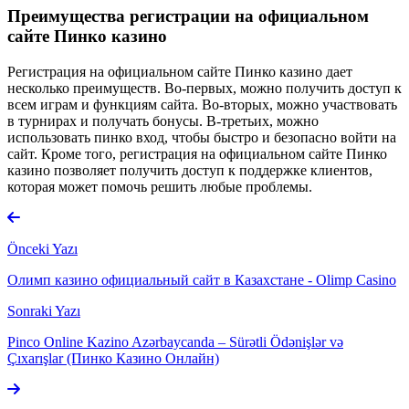
Преимущества регистрации на официальном
сайте Пинко казино
Регистрация на официальном сайте Пинко казино дает
несколько преимуществ. Во-первых, можно получить доступ к
всем играм и функциям сайта. Во-вторых, можно участвовать
в турнирах и получать бонусы. В-третьих, можно
использовать пинко вход, чтобы быстро и безопасно войти на
сайт. Кроме того, регистрация на официальном сайте Пинко
казино позволяет получить доступ к поддержке клиентов,
которая может помочь решить любые проблемы.
Önceki Yazı
Олимп казино официальный сайт в Казахстане - Olimp Casino
Sonraki Yazı
Pinco Online Kazino Azərbaycanda – Sürətli Ödənişlər və
Çıxarışlar (Пинко Казино Онлайн)