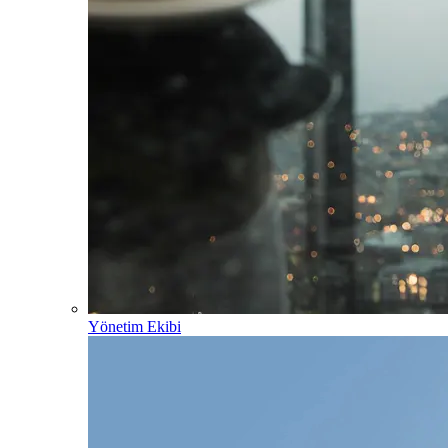
Yönetim Ekibi