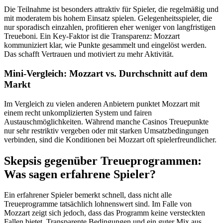
Die Teilnahme ist besonders attraktiv für Spieler, die regelmäßig und
mit moderatem bis hohem Einsatz spielen. Gelegenheitsspieler, die
nur sporadisch einzahlen, profitieren eher weniger von langfristigen
Treueboni. Ein Key-Faktor ist die Transparenz: Mozzart
kommuniziert klar, wie Punkte gesammelt und eingelöst werden.
Das schafft Vertrauen und motiviert zu mehr Aktivität.
Mini-Vergleich: Mozzart vs. Durchschnitt auf dem
Markt
Im Vergleich zu vielen anderen Anbietern punktet Mozzart mit
einem recht unkomplizierten System und fairen
Austauschmöglichkeiten. Während manche Casinos Treuepunkte
nur sehr restriktiv vergeben oder mit starken Umsatzbedingungen
verbinden, sind die Konditionen bei Mozzart oft spielerfreundlicher.
Skepsis gegenüber Treueprogrammen:
Was sagen erfahrene Spieler?
Ein erfahrener Spieler bemerkt schnell, dass nicht alle
Treueprogramme tatsächlich lohnenswert sind. Im Falle von
Mozzart zeigt sich jedoch, dass das Programm keine versteckten
Fallen bietet. Transparente Bedingungen und ein guter Mix aus