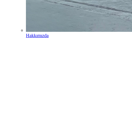
Hakkımızda