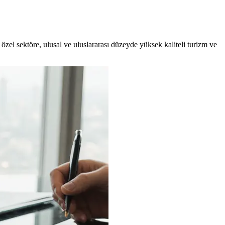
zel sektöre, ulusal ve uluslararası düzeyde yüksek kaliteli turizm ve