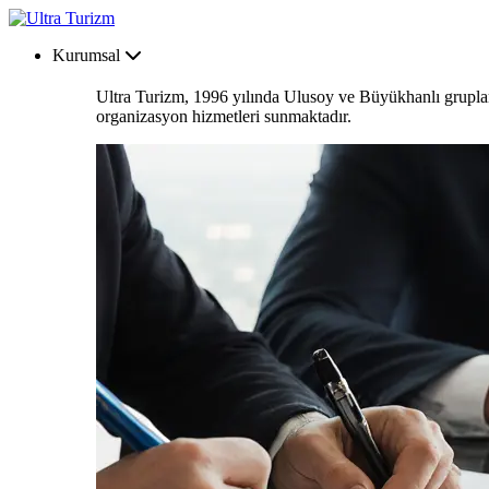
Kurumsal
Ultra Turizm, 1996 yılında Ulusoy ve Büyükhanlı grupların
organizasyon hizmetleri sunmaktadır.