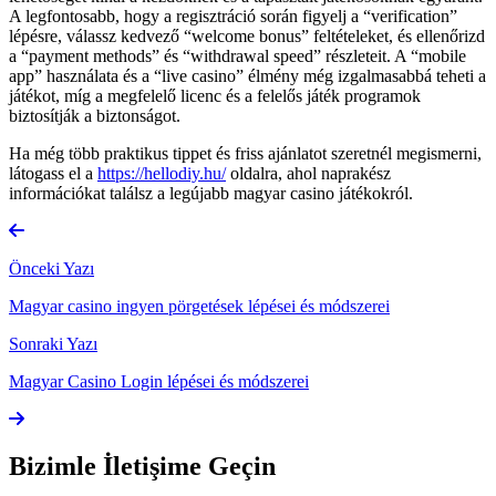
A legfontosabb, hogy a regisztráció során figyelj a “verification”
lépésre, válassz kedvező “welcome bonus” feltételeket, és ellenőrizd
a “payment methods” és “withdrawal speed” részleteit. A “mobile
app” használata és a “live casino” élmény még izgalmasabbá teheti a
játékot, míg a megfelelő licenc és a felelős játék programok
biztosítják a biztonságot.
Ha még több praktikus tippet és friss ajánlatot szeretnél megismerni,
látogass el a
https://hellodiy.hu/
oldalra, ahol naprakész
információkat találsz a legújabb magyar casino játékokról.
Önceki Yazı
Magyar casino ingyen pörgetések lépései és módszerei
Sonraki Yazı
Magyar Casino Login lépései és módszerei
Bizimle
İletişime Geçin