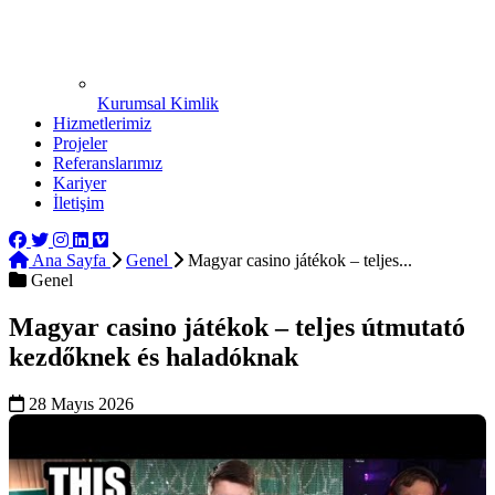
Kurumsal Kimlik
Hizmetlerimiz
Projeler
Referanslarımız
Kariyer
İletişim
Ana Sayfa
Genel
Magyar casino játékok – teljes...
Genel
Magyar casino játékok – teljes útmutató
kezdőknek és haladóknak
28 Mayıs 2026