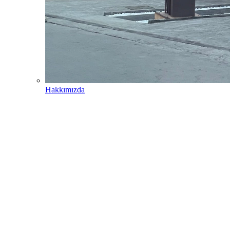
Hakkımızda