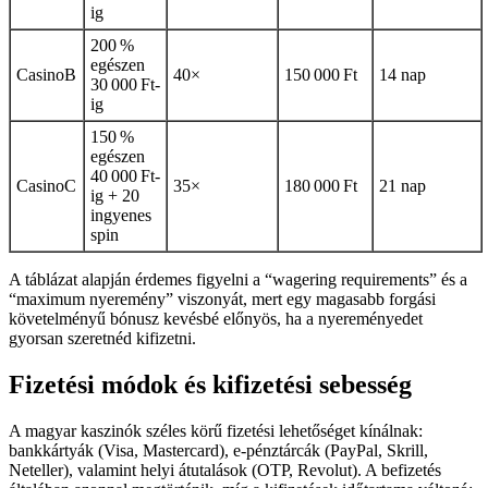
ig
200 %
egészen
CasinoB
40×
150 000 Ft
14 nap
30 000 Ft-
ig
150 %
egészen
40 000 Ft-
CasinoC
35×
180 000 Ft
21 nap
ig + 20
ingyenes
spin
A táblázat alapján érdemes figyelni a “wagering requirements” és a
“maximum nyeremény” viszonyát, mert egy magasabb forgási
követelményű bónusz kevésbé előnyös, ha a nyereményedet
gyorsan szeretnéd kifizetni.
Fizetési módok és kifizetési sebesség
A magyar kaszinók széles körű fizetési lehetőséget kínálnak:
bankkártyák (Visa, Mastercard), e‑pénztárcák (PayPal, Skrill,
Neteller), valamint helyi átutalások (OTP, Revolut). A befizetés