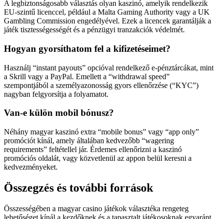
A legbiztonságosabb választás olyan kaszinó, amelyik rendelkezik
EU‑szintű licenccel, például a Malta Gaming Authority vagy a UK
Gambling Commission engedélyével. Ezek a licencek garantálják a
játék tisztességességét és a pénzügyi tranzakciók védelmét.
Hogyan gyorsíthatom fel a kifizetéseimet?
Használj “instant payouts” opcióval rendelkező e‑pénztárcákat, mint
a Skrill vagy a PayPal. Emellett a “withdrawal speed”
szempontjából a személyazonosság gyors ellenőrzése (“KYC”)
nagyban felgyorsítja a folyamatot.
Van-e külön mobil bónusz?
Néhány magyar kaszinó extra “mobile bonus” vagy “app only”
promóciót kínál, amely általában kedvezőbb “wagering
requirements” feltétellel jár. Érdemes ellenőrizni a kaszinó
promóciós oldalát, vagy közvetlenül az appon belül keresni a
kedvezményeket.
Összegzés és további források
Összességében a magyar casino játékok választéka rengeteg
lehetőséget kínál a kezdőknek és a tapasztalt játékosoknak egyaránt.