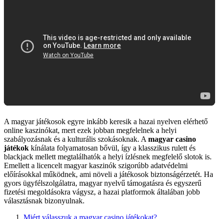
A magyar játékosok egyre inkább keresik a hazai nyelven elérhető
online kaszinókat, mert ezek jobban megfelelnek a helyi
szabályozásnak és a kulturális szokásoknak. A
magyar casino
játékok
kínálata folyamatosan bővül, így a klasszikus rulett és
blackjack mellett megtalálhatók a helyi ízlésnek megfelelő slotok is.
Emellett a licencelt magyar kaszinók szigorúbb adatvédelmi
előírásokkal működnek, ami növeli a játékosok biztonságérzetét. Ha
gyors ügyfélszolgálatra, magyar nyelvű támogatásra és egyszerű
fizetési megoldásokra vágysz, a hazai platformok általában jobb
választásnak bizonyulnak.
Miért válasszuk a magyar casino játékokat?