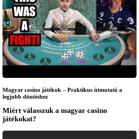
Magyar casino játékok – Praktikus útmutató a
legjobb döntéshez
Miért válasszuk a magyar casino
játékokat?