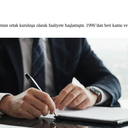
ın ortak kuruluşu olarak faaliyete başlamıştır. 1996’dan beri kamu ve ö