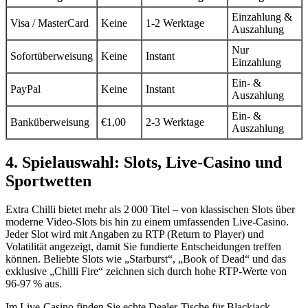
Einzahlung &
Visa / MasterCard
Keine
1‑2 Werktage
Auszahlung
Nur
Sofortüberweisung
Keine
Instant
Einzahlung
Ein‑ &
PayPal
Keine
Instant
Auszahlung
Ein‑ &
Banküberweisung
€1,00
2‑3 Werktage
Auszahlung
4. Spielauswahl: Slots, Live‑Casino und
Sportwetten
Extra Chilli bietet mehr als 2 000 Titel – von klassischen Slots über
moderne Video‑Slots bis hin zu einem umfassenden Live‑Casino.
Jeder Slot wird mit Angaben zu RTP (Return to Player) und
Volatilität angezeigt, damit Sie fundierte Entscheidungen treffen
können. Beliebte Slots wie „Starburst“, „Book of Dead“ und das
exklusive „Chilli Fire“ zeichnen sich durch hohe RTP‑Werte von
96‑97 % aus.
Im Live‑Casino finden Sie echte Dealer‑Tische für Blackjack,