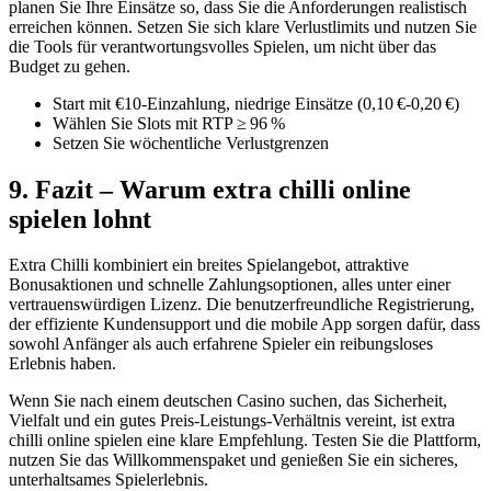
planen Sie Ihre Einsätze so, dass Sie die Anforderungen realistisch
erreichen können. Setzen Sie sich klare Verlustlimits und nutzen Sie
die Tools für verantwortungsvolles Spielen, um nicht über das
Budget zu gehen.
Start mit €10‑Einzahlung, niedrige Einsätze (0,10 €‑0,20 €)
Wählen Sie Slots mit RTP ≥ 96 %
Setzen Sie wöchentliche Verlustgrenzen
9. Fazit – Warum extra chilli online
spielen lohnt
Extra Chilli kombiniert ein breites Spielangebot, attraktive
Bonusaktionen und schnelle Zahlungsoptionen, alles unter einer
vertrauenswürdigen Lizenz. Die benutzerfreundliche Registrierung,
der effiziente Kundensupport und die mobile App sorgen dafür, dass
sowohl Anfänger als auch erfahrene Spieler ein reibungsloses
Erlebnis haben.
Wenn Sie nach einem deutschen Casino suchen, das Sicherheit,
Vielfalt und ein gutes Preis‑Leistungs‑Verhältnis vereint, ist extra
chilli online spielen eine klare Empfehlung. Testen Sie die Plattform,
nutzen Sie das Willkommenspaket und genießen Sie ein sicheres,
unterhaltsames Spielerlebnis.