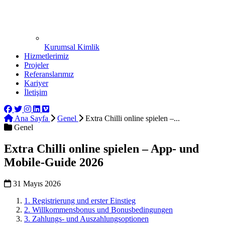
Kurumsal Kimlik
Hizmetlerimiz
Projeler
Referanslarımız
Kariyer
İletişim
Ana Sayfa
Genel
Extra Chilli online spielen –...
Genel
Extra Chilli online spielen – App‑ und
Mobile‑Guide 2026
31 Mayıs 2026
1. Registrierung und erster Einstieg
2. Willkommensbonus und Bonusbedingungen
3. Zahlungs‑ und Auszahlungsoptionen