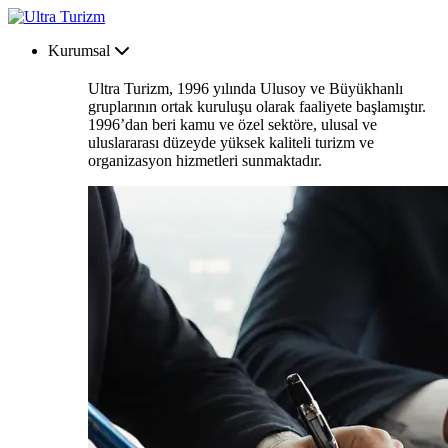
Kurumsal
Ultra Turizm, 1996 yılında Ulusoy ve Büyükhanlı
gruplarının ortak kuruluşu olarak faaliyete başlamıştır.
1996’dan beri kamu ve özel sektöre, ulusal ve
uluslararası düzeyde yüksek kaliteli turizm ve
organizasyon hizmetleri sunmaktadır.