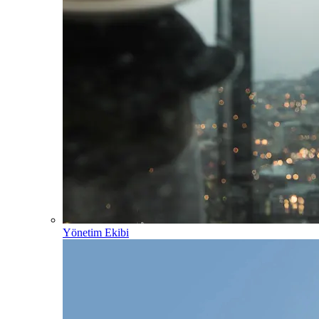
Yönetim Ekibi