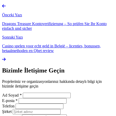
Önceki Yazı
Dragons Treasure Kontoverifizierung – So prüfen Sie Ihr Konto
einfach und sicher
Sonraki Yazı
Casino spelen voor echt geld in België – licenties, bonussen,
betaalmethoden en Qbet review
Bizimle
İletişime Geçin
Projeleriniz ve organizasyonlarınız hakkında detaylı bilgi için
bizimle iletişime geçin
Ad Soyad *
E-posta *
Telefon
Şirket