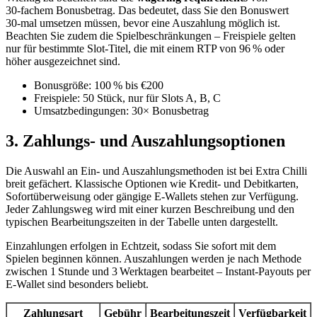
30‑fachem Bonusbetrag. Das bedeutet, dass Sie den Bonuswert
30‑mal umsetzen müssen, bevor eine Auszahlung möglich ist.
Beachten Sie zudem die Spielbeschränkungen – Freispiele gelten
nur für bestimmte Slot‑Titel, die mit einem RTP von 96 % oder
höher ausgezeichnet sind.
Bonusgröße: 100 % bis €200
Freispiele: 50 Stück, nur für Slots A, B, C
Umsatzbedingungen: 30× Bonusbetrag
3. Zahlungs‑ und Auszahlungsoptionen
Die Auswahl an Ein‑ und Auszahlungsmethoden ist bei Extra Chilli
breit gefächert. Klassische Optionen wie Kredit‑ und Debitkarten,
Sofortüberweisung oder gängige E‑Wallets stehen zur Verfügung.
Jeder Zahlungsweg wird mit einer kurzen Beschreibung und den
typischen Bearbeitungszeiten in der Tabelle unten dargestellt.
Einzahlungen erfolgen in Echtzeit, sodass Sie sofort mit dem
Spielen beginnen können. Auszahlungen werden je nach Methode
zwischen 1 Stunde und 3 Werktagen bearbeitet – Instant‑Payouts per
E‑Wallet sind besonders beliebt.
Zahlungsart
Gebühr
Bearbeitungszeit
Verfügbarkeit