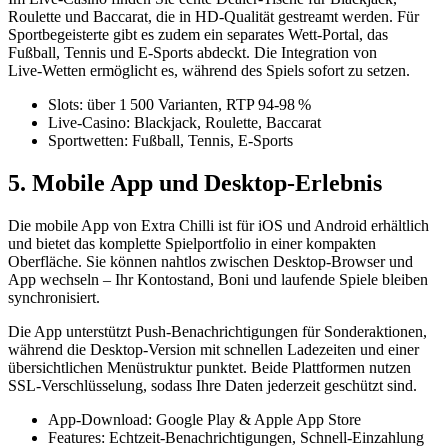
Roulette und Baccarat, die in HD-Qualität gestreamt werden. Für
Sportbegeisterte gibt es zudem ein separates Wett‑Portal, das
Fußball, Tennis und E‑Sports abdeckt. Die Integration von
Live‑Wetten ermöglicht es, während des Spiels sofort zu setzen.
Slots: über 1 500 Varianten, RTP 94‑98 %
Live‑Casino: Blackjack, Roulette, Baccarat
Sportwetten: Fußball, Tennis, E‑Sports
5. Mobile App und Desktop‑Erlebnis
Die mobile App von Extra Chilli ist für iOS und Android erhältlich
und bietet das komplette Spielportfolio in einer kompakten
Oberfläche. Sie können nahtlos zwischen Desktop‑Browser und
App wechseln – Ihr Kontostand, Boni und laufende Spiele bleiben
synchronisiert.
Die App unterstützt Push‑Benachrichtigungen für Sonderaktionen,
während die Desktop‑Version mit schnellen Ladezeiten und einer
übersichtlichen Menüstruktur punktet. Beide Plattformen nutzen
SSL‑Verschlüsselung, sodass Ihre Daten jederzeit geschützt sind.
App‑Download: Google Play & Apple App Store
Features: Echtzeit‑Benachrichtigungen, Schnell‑Einzahlung