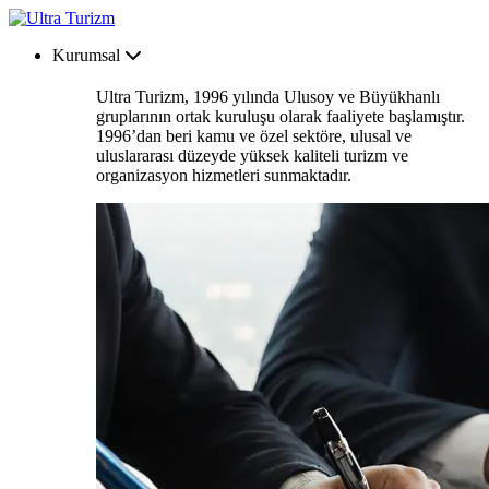
Kurumsal
Ultra Turizm, 1996 yılında Ulusoy ve Büyükhanlı
gruplarının ortak kuruluşu olarak faaliyete başlamıştır.
1996’dan beri kamu ve özel sektöre, ulusal ve
uluslararası düzeyde yüksek kaliteli turizm ve
organizasyon hizmetleri sunmaktadır.