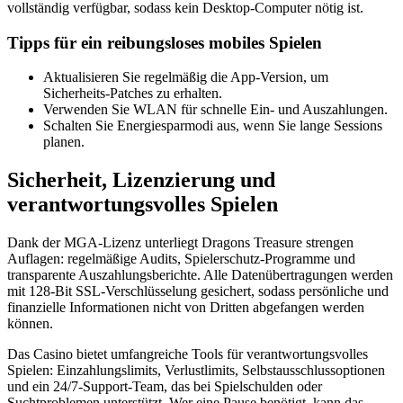
vollständig verfügbar, sodass kein Desktop‑Computer nötig ist.
Tipps für ein reibungsloses mobiles Spielen
Aktualisieren Sie regelmäßig die App‑Version, um
Sicherheits-Patches zu erhalten.
Verwenden Sie WLAN für schnelle Ein‑ und Auszahlungen.
Schalten Sie Energiesparmodi aus, wenn Sie lange Sessions
planen.
Sicherheit, Lizenzierung und
verantwortungsvolles Spielen
Dank der MGA‑Lizenz unterliegt Dragons Treasure strengen
Auflagen: regelmäßige Audits, Spielerschutz‑Programme und
transparente Auszahlungsberichte. Alle Datenübertragungen werden
mit 128‑Bit SSL-Verschlüsselung gesichert, sodass persönliche und
finanzielle Informationen nicht von Dritten abgefangen werden
können.
Das Casino bietet umfangreiche Tools für verantwortungsvolles
Spielen: Einzahlungslimits, Verlustlimits, Selbstausschlussoptionen
und ein 24/7‑Support-Team, das bei Spielschulden oder
Suchtproblemen unterstützt. Wer eine Pause benötigt, kann das