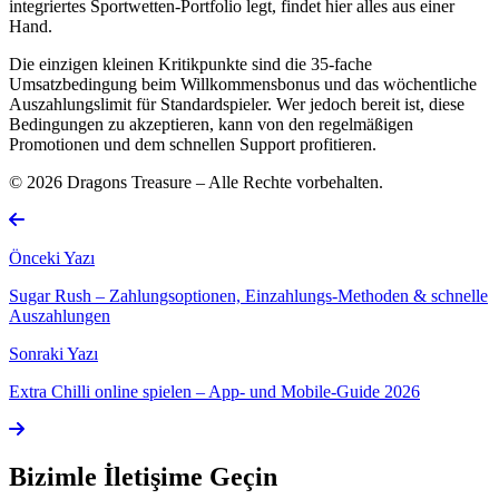
integriertes Sportwetten‑Portfolio legt, findet hier alles aus einer
Hand.
Die einzigen kleinen Kritikpunkte sind die 35‑fache
Umsatzbedingung beim Willkommensbonus und das wöchentliche
Auszahlungslimit für Standardspieler. Wer jedoch bereit ist, diese
Bedingungen zu akzeptieren, kann von den regelmäßigen
Promotionen und dem schnellen Support profitieren.
© 2026 Dragons Treasure – Alle Rechte vorbehalten.
Önceki Yazı
Sugar Rush – Zahlungsoptionen, Einzahlungs‑Methoden & schnelle
Auszahlungen
Sonraki Yazı
Extra Chilli online spielen – App‑ und Mobile‑Guide 2026
Bizimle
İletişime Geçin