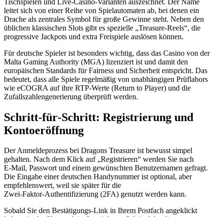
Tischspielen und Live‑Casino‑Varianten auszeichnet. Der Name
leitet sich von einer Reihe von Spielautomaten ab, bei denen ein
Drache als zentrales Symbol für große Gewinne steht. Neben den
üblichen klassischen Slots gibt es spezielle „Treasure‑Reels“, die
progressive Jackpots und extra Freispiele auslösen können.
Für deutsche Spieler ist besonders wichtig, dass das Casino von der
Malta Gaming Authority (MGA) lizenziert ist und damit den
europäischen Standards für Fairness und Sicherheit entspricht. Das
bedeutet, dass alle Spiele regelmäßig von unabhängigen Prüflabors
wie eCOGRA auf ihre RTP‑Werte (Return to Player) und die
Zufallszahlengenerierung überprüft werden.
Schritt‑für‑Schritt: Registrierung und
Kontoeröffnung
Der Anmeldeprozess bei Dragons Treasure ist bewusst simpel
gehalten. Nach dem Klick auf „Registrieren“ werden Sie nach
E‑Mail, Passwort und einem gewünschten Benutzernamen gefragt.
Die Eingabe einer deutschen Handynummer ist optional, aber
empfehlenswert, weil sie später für die
Zwei‑Faktor‑Authentifizierung (2FA) genutzt werden kann.
Sobald Sie den Bestätigungs‑Link in Ihrem Postfach angeklickt