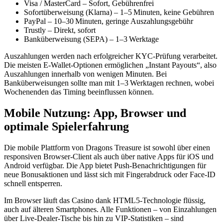
Visa / MasterCard – Sofort, Gebührenfrei
Sofortüberweisung (Klarna) – 1–5 Minuten, keine Gebühren
PayPal – 10–30 Minuten, geringe Auszahlungsgebühr
Trustly – Direkt, sofort
Banküberweisung (SEPA) – 1–3 Werktage
Auszahlungen werden nach erfolgreicher KYC‑Prüfung verarbeitet.
Die meisten E‑Wallet‑Optionen ermöglichen „Instant Payouts“, also
Auszahlungen innerhalb von wenigen Minuten. Bei
Banküberweisungen sollte man mit 1–3 Werktagen rechnen, wobei
Wochenenden das Timing beeinflussen können.
Mobile Nutzung: App, Browser und
optimale Spielerfahrung
Die mobile Plattform von Dragons Treasure ist sowohl über einen
responsiven Browser‑Client als auch über native Apps für iOS und
Android verfügbar. Die App bietet Push‑Benachrichtigungen für
neue Bonusaktionen und lässt sich mit Fingerabdruck oder Face‑ID
schnell entsperren.
Im Browser läuft das Casino dank HTML5‑Technologie flüssig,
auch auf älteren Smartphones. Alle Funktionen – von Einzahlungen
über Live‑Dealer‑Tische bis hin zu VIP‑Statistiken – sind