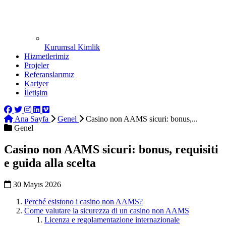
Kurumsal Kimlik
Hizmetlerimiz
Projeler
Referanslarımız
Kariyer
İletişim
Ana Sayfa
Genel
Casino non AAMS sicuri: bonus,...
Genel
Casino non AAMS sicuri: bonus, requisiti
e guida alla scelta
30 Mayıs 2026
Perché esistono i casino non AAMS?
Come valutare la sicurezza di un casino non AAMS
Licenza e regolamentazione internazionale