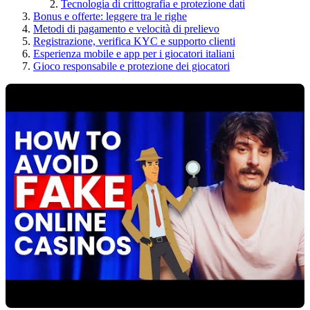
Tecnologia di crittografia e protezione dati
Bonus e offerte: leggere tra le righe
Metodi di pagamento e velocità di prelievo
Registrazione, verifica KYC e supporto clienti
Esperienza mobile e app per i giocatori italiani
Gioco responsabile e protezione dei giocatori