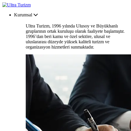
Kurumsal
Ultra Turizm, 1996 yılında Ulusoy ve Büyükhanlı
gruplarının ortak kuruluşu olarak faaliyete başlamıştır.
1996’dan beri kamu ve özel sektöre, ulusal ve
uluslararası düzeyde yüksek kaliteli turizm ve
organizasyon hizmetleri sunmaktadır.