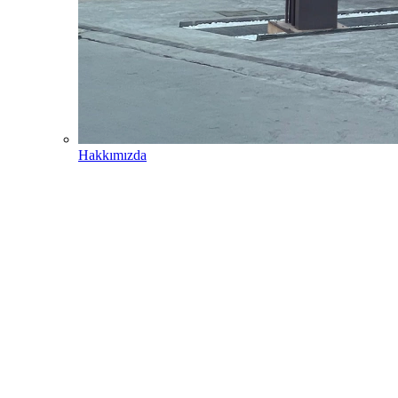
Hakkımızda