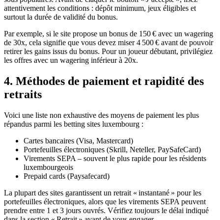
attentivement les conditions : dépôt minimum, jeux éligibles et
surtout la durée de validité du bonus.
Par exemple, si le site propose un bonus de 150 € avec un wagering
de 30x, cela signifie que vous devez miser 4 500 € avant de pouvoir
retirer les gains issus du bonus. Pour un joueur débutant, privilégiez
les offres avec un wagering inférieur à 20x.
4. Méthodes de paiement et rapidité des
retraits
Voici une liste non exhaustive des moyens de paiement les plus
répandus parmi les betting sites luxembourg :
Cartes bancaires (Visa, Mastercard)
Portefeuilles électroniques (Skrill, Neteller, PaySafeCard)
Virements SEPA – souvent le plus rapide pour les résidents
luxembourgeois
Prepaid cards (Paysafecard)
La plupart des sites garantissent un retrait « instantané » pour les
portefeuilles électroniques, alors que les virements SEPA peuvent
prendre entre 1 et 3 jours ouvrés. Vérifiez toujours le délai indiqué
dans la section « Retrait » avant de vous engager.