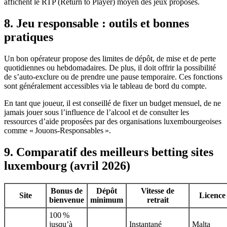
affichent le RTP (Return to Player) moyen des jeux proposés.
8. Jeu responsable : outils et bonnes
pratiques
Un bon opérateur propose des limites de dépôt, de mise et de perte
quotidiennes ou hebdomadaires. De plus, il doit offrir la possibilité
de s’auto‑exclure ou de prendre une pause temporaire. Ces fonctions
sont généralement accessibles via le tableau de bord du compte.
En tant que joueur, il est conseillé de fixer un budget mensuel, de ne
jamais jouer sous l’influence de l’alcool et de consulter les
ressources d’aide proposées par des organisations luxembourgeoises
comme « Jouons‑Responsables ».
9. Comparatif des meilleurs betting sites
luxembourg (avril 2026)
Bonus de
Dépôt
Vitesse de
Site
Licence
bienvenue
minimum
retrait
100 %
jusqu’à
Instantané
Malta