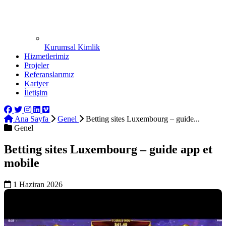
Kurumsal Kimlik
Hizmetlerimiz
Projeler
Referanslarımız
Kariyer
İletişim
Ana Sayfa
Genel
Betting sites Luxembourg – guide...
Genel
Betting sites Luxembourg – guide app et
mobile
1 Haziran 2026