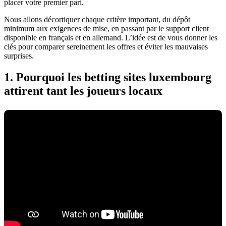
placer votre premier pari.
Nous allons décortiquer chaque critère important, du dépôt
minimum aux exigences de mise, en passant par le support client
disponible en français et en allemand. L’idée est de vous donner les
clés pour comparer sereinement les offres et éviter les mauvaises
surprises.
1. Pourquoi les betting sites luxembourg
attirent tant les joueurs locaux