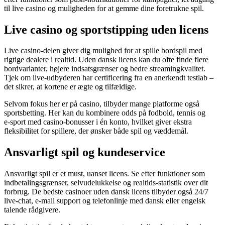
til live casino og muligheden for at gemme dine foretrukne spil.
Live casino og sportstipping uden licens
Live casino‑delen giver dig mulighed for at spille bordspil med
rigtige dealere i realtid. Uden dansk licens kan du ofte finde flere
bordvarianter, højere indsatsgrænser og bedre streamingkvalitet.
Tjek om live‑udbyderen har certificering fra en anerkendt testlab –
det sikrer, at kortene er ægte og tilfældige.
Selvom fokus her er på casino, tilbyder mange platforme også
sportsbetting. Her kan du kombinere odds på fodbold, tennis og
e‑sport med casino‑bonusser i én konto, hvilket giver ekstra
fleksibilitet for spillere, der ønsker både spil og væddemål.
Ansvarligt spil og kundeservice
Ansvarligt spil er et must, uanset licens. Se efter funktioner som
indbetalingsgrænser, selvudelukkelse og realtids-statistik over dit
forbrug. De bedste casinoer uden dansk licens tilbyder også 24/7
live‑chat, e‑mail support og telefonlinje med dansk eller engelsk
talende rådgivere.