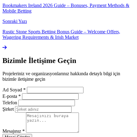
Bookmakers Ireland 2026 Guide – Bonuses, Payment Methods &
Mobile Betting
Sonraki Yazı
Rustic Stone Sports Betting Bonus Guide – Welcome Offers,
Wagering Requirements & Irish Market
Bizimle
İletişime Geçin
Projeleriniz ve organizasyonlarınız hakkında detaylı bilgi için
bizimle iletişime geçin
Ad Soyad *
E-posta *
Telefon
Şirket
Mesajınız *