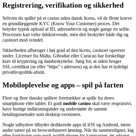
Registrering, verifikation og sikkerhed
Selvom du spiller på et casino uden dansk licens, vil de fleste kræve
en grundlæggende KYC (Know Your Customer) proces. Det
betyder typisk upload af ID, adressebevis og nogle gange en selfie.
Processen kan virke tidskrævende, men den beskytter både dig og
casinoet mod svindel.
Sikkerheden afhænger i høj grad af den licens, casinoet opererer
under. Licenser fra Malta, Gibraltar eller Curacao har forskellige
krav til kryptering og databeskyttelse. Sørg for, at siden bruger
SSL‑certifikat (se efter “https” i adressen) og at den har et tydeligt
privatlivspolitik‑afsnit.
Mobiloplevelse og apps – spil på farten
Flere og flere danske spillere foretrækker at spille fra deres
smartphone eller tablet. Et godt
mobile casino
skal være responsivt,
have hurtige indlæsningstider og understøtte de samme
betalingsmetoder som desktop‑versionen.
Nogle udbydere tilbyder dedikerede apps til iOS og Android, mens
andre satser på en browserbaseret løsning. Når du sammenligner, kig
efter funktioner som push‑notifikationer for kampagner, let adgang