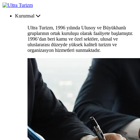
Kurumsal
Ultra Turizm, 1996 yılında Ulusoy ve Büyükhanlı
gruplarının ortak kuruluşu olarak faaliyete başlamıştır.
1996’dan beri kamu ve özel sektöre, ulusal ve
uluslararası düzeyde yüksek kaliteli turizm ve
organizasyon hizmetleri sunmaktadır.