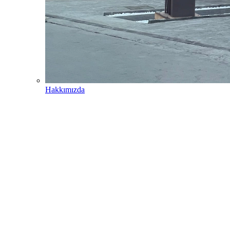
Hakkımızda