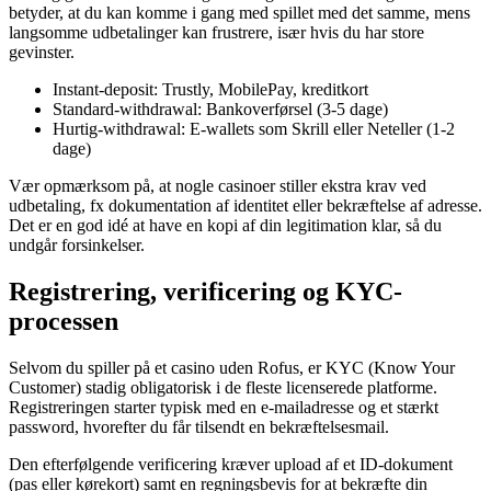
betyder, at du kan komme i gang med spillet med det samme, mens
langsomme udbetalinger kan frustrere, især hvis du har store
gevinster.
Instant‑deposit: Trustly, MobilePay, kreditkort
Standard‑withdrawal: Bankoverførsel (3‑5 dage)
Hurtig‑withdrawal: E‑wallets som Skrill eller Neteller (1‑2
dage)
Vær opmærksom på, at nogle casinoer stiller ekstra krav ved
udbetaling, fx dokumentation af identitet eller bekræftelse af adresse.
Det er en god idé at have en kopi af din legitimation klar, så du
undgår forsinkelser.
Registrering, verificering og KYC-
processen
Selvom du spiller på et casino uden Rofus, er KYC (Know Your
Customer) stadig obligatorisk i de fleste licenserede platforme.
Registreringen starter typisk med en e‑mailadresse og et stærkt
password, hvorefter du får tilsendt en bekræftelsesmail.
Den efterfølgende verificering kræver upload af et ID‑dokument
(pas eller kørekort) samt en regningsbevis for at bekræfte din