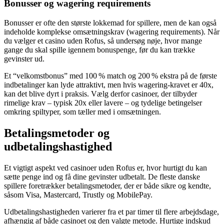
Bonusser og wagering requirements
Bonusser er ofte den største lokkemad for spillere, men de kan også
indeholde komplekse omsætningskrav (wagering requirements). Når
du vælger et casino uden Rofus, så undersøg nøje, hvor mange
gange du skal spille igennem bonuspenge, før du kan trække
gevinster ud.
Et “velkomstbonus” med 100 % match og 200 % ekstra på de første
indbetalinger kan lyde attraktivt, men hvis wagering‑kravet er 40x,
kan det blive dyrt i praksis. Vælg derfor casinoer, der tilbyder
rimelige krav – typisk 20x eller lavere – og tydelige betingelser
omkring spiltyper, som tæller med i omsætningen.
Betalingsmetoder og
udbetalingshastighed
Et vigtigt aspekt ved casinoer uden Rofus er, hvor hurtigt du kan
sætte penge ind og få dine gevinster udbetalt. De fleste danske
spillere foretrækker betalingsmetoder, der er både sikre og kendte,
såsom Visa, Mastercard, Trustly og MobilePay.
Udbetalingshastigheden varierer fra et par timer til flere arbejdsdage,
afhængig af både casinoet og den valgte metode. Hurtige indskud