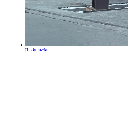
Hakkımızda