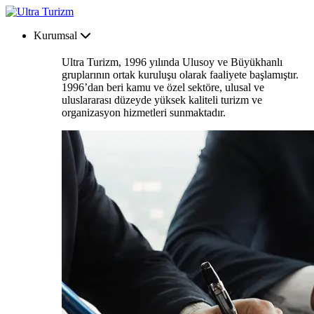
Kurumsal
Ultra Turizm, 1996 yılında Ulusoy ve Büyükhanlı
gruplarının ortak kuruluşu olarak faaliyete başlamıştır.
1996’dan beri kamu ve özel sektöre, ulusal ve
uluslararası düzeyde yüksek kaliteli turizm ve
organizasyon hizmetleri sunmaktadır.